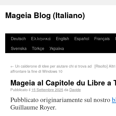
Mageia Blog (Italiano)
Deutsch
Ελληνικά
English
Español
Français
Svenska
Türkçe
Україна
←
Un calderone di idee per aiutare chi si trova ad
[Risolto] Alt
affrontare la fine di Windows 10
Mageia al Capitole du Libre a 
Pubblicato il
15 Settembre 2025
da
Davide
Pubblicato originariamente sul nostro
b
Guillaume Royer.