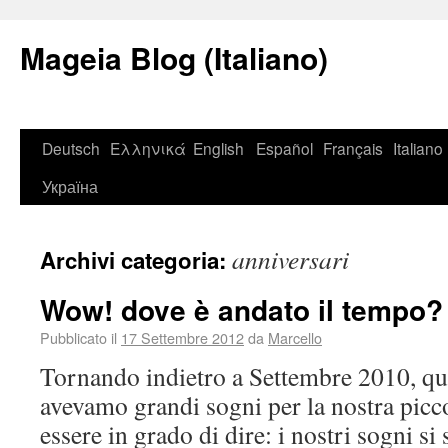
Mageia Blog (Italiano)
Deutsch
Ελληνικά
English
Español
Français
Italiano
Україна
anniversari
Archivi categoria:
Wow! dove è andato il tempo?
Pubblicato il
17 Settembre 2012
da
Marcello
Tornando indietro a Settembre 2010, qu
avevamo grandi sogni per la nostra picc
essere in grado di dire: i nostri sogni si