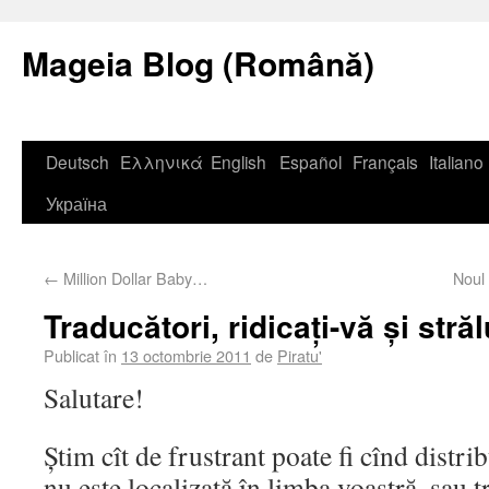
Mageia Blog (Română)
Deutsch
Ελληνικά
English
Español
Français
Italiano
Україна
←
Million Dollar Baby…
Noul
Traducători, ridicați-vă și străl
Publicat în
13 octombrie 2011
de
Piratu'
Salutare!
Știm cît de frustrant poate fi cînd distri
nu este localizată în limba voastră, sau 