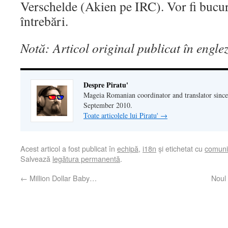
Verschelde (Akien pe IRC). Vor fi bucur
întrebări.
Notă: Articol original publicat în engle
Despre Piratu'
Mageia Romanian coordinator and translator since
September 2010.
Toate articolele lui Piratu'
→
Acest articol a fost publicat în
echipă
,
i18n
și etichetat cu
comuni
Salvează
legătura permanentă
.
←
Million Dollar Baby…
Noul