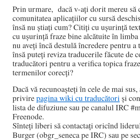
Prin urmare, dacă v-ați dorit mereu să c
comunitatea aplicațiilor cu sursă deschis
însă nu știați cum? Citiți cu ușurință text
cu ușurință fraze bine alcătuite în limb
nu aveți încă destulă încredere pentru a 
însă puteți reviza traducerile făcute de c
traducători pentru a verifica topica fraze
termenilor corecți?
Dacă vă recunoașteți în cele de mai sus, 
privire
pagina wiki cu traducători
și con
lista de difuziune sau pe canalul IRC #
Freenode.
Sînteți liberi să contactați oricînd lider
Burger (obgr_seneca pe IRC) sau pe se