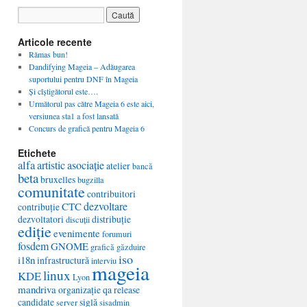
Articole recente
Rămas bun!
Dandifying Mageia – Adăugarea
suportului pentru DNF în Mageia
Și cîștigătorul este….
Următorul pas către Mageia 6 este aici,
versiunea sta1 a fost lansată
Concurs de grafică pentru Mageia 6
Etichete
alfa
artistic
asociație
atelier
bancă
beta
bruxelles
bugzilla
comunitate
contribuitori
dezvoltare
CTC
contribuție
dezvoltatori
distribuție
discuții
ediție
evenimente
forumuri
fosdem
GNOME
grafică
găzduire
iso
i18n
infrastructură
interviu
mageia
linux
KDE
Lyon
mandriva
organizație
qa
release
candidate
siglă
server
sisadmin