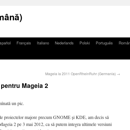
mână)
spañol
Français
Italiano
Nederlands
Polski
Português
Româ
Mageia la 2011 OpenRheinRuhr (Germania)
→
e pentru Mageia 2
mînată un pic.
 ale proiectelor majore precum GNOME și KDE, am decis să
 Mageia 2 pe 3 mai 2012, ca să putem integra ultimele versiuni