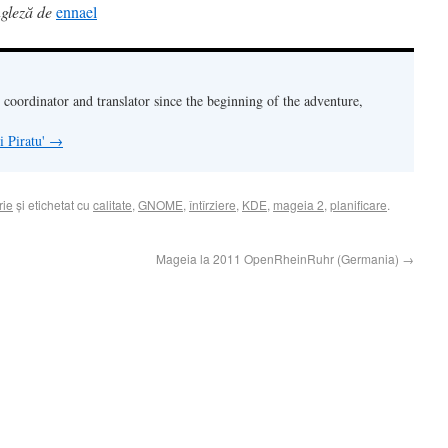
ngleză de
ennael
oordinator and translator since the beginning of the adventure,
ui Piratu'
→
rie
și etichetat cu
calitate
,
GNOME
,
întîrziere
,
KDE
,
mageia 2
,
planificare
.
Mageia la 2011 OpenRheinRuhr (Germania)
→