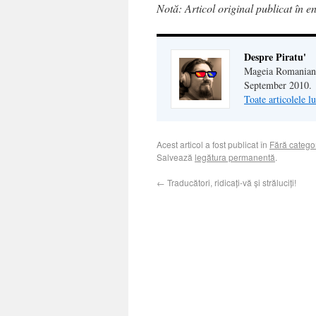
Notă: Articol original publicat în e
Despre Piratu'
Mageia Romanian c
September 2010.
Toate articolele l
Acest articol a fost publicat în
Fără catego
Salvează
legătura permanentă
.
←
Traducători, ridicați-vă și străluciți!