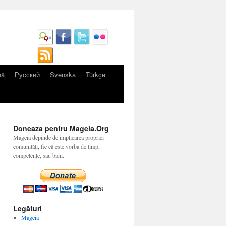
nă
Русский
Svenska
Türkçe
Doneaza pentru Mageia.Org
Mageia depinde de implicarea propriei
comunități, fie că este vorba de timp,
competențe, sau bani.
Legături
Mageia