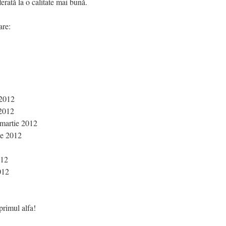
ferată la o calitate mai bună.
are:
 2012
 2012
 martie 2012
ie 2012
012
012
rimul alfa!