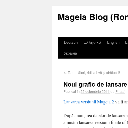
Mageia Blog (Ro
Deutsch
Ελληνικά
English
E
Україна
←
Traducători, ridicați-vă și străluciți!
Noul grafic de lansar
Publicat în
22 octombrie 2011
de
Piratu'
Lansarea versiunii Mageia 2
va fi a
După anunțarea datelor de lansare
amînăm lansarea versiunii finale of