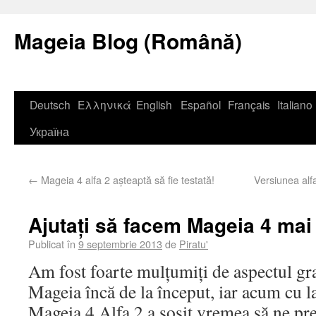
Mageia Blog (Română)
Deutsch
Ελληνικά
English
Español
Français
Italiano
Україна
←
Mageia 4 alfa 2 așteaptă să fie testată!
Versiunea alf
Ajutați să facem Mageia 4 mai
Publicat în
9 septembrie 2013
de
Piratu'
Am fost foarte mulțumiți de aspectul graf
Mageia încă de la început, iar acum cu l
Mageia 4 Alfa 2 a sosit vremea să ne pr