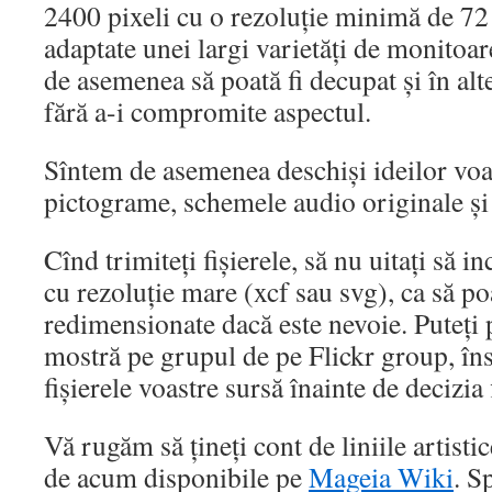
2400 pixeli cu o rezoluție minimă de 72 
adaptate unei largi varietăți de monitoar
de asemenea să poată fi decupat și în alt
fără a-i compromite aspectul.
Sîntem de asemenea deschiși ideilor voas
pictograme, schemele audio originale și 
Cînd trimiteți fișierele, să nu uitați să in
cu rezoluție mare (xcf sau svg), ca să po
redimensionate dacă este nevoie. Puteți 
mostră pe grupul de pe Flickr group, în
fișierele voastre sursă înainte de decizia 
Vă rugăm să țineți cont de liniile artistic
de acum disponibile pe
Mageia Wiki
. S