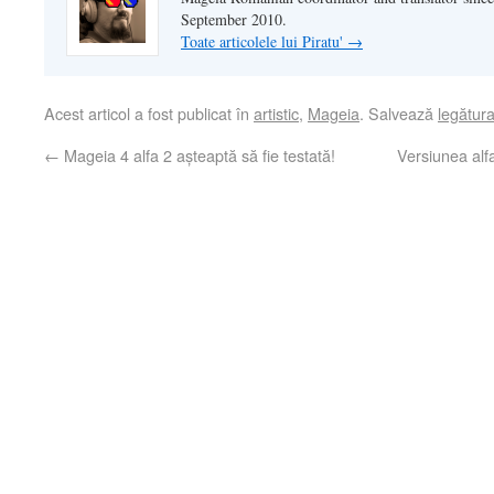
September 2010.
Toate articolele lui Piratu'
→
Acest articol a fost publicat în
artistic
,
Mageia
. Salvează
legătur
←
Mageia 4 alfa 2 așteaptă să fie testată!
Versiunea alf