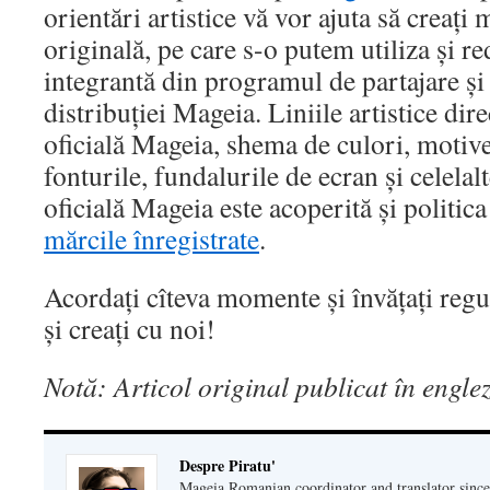
orientări artistice vă vor ajuta să creați 
originală, pe care s-o putem utiliza și re
integrantă din programul de partajare și
distribuției Mageia. Liniile artistice dir
oficială Mageia, shema de culori, motive
fonturile, fundalurile de ecran și celelal
oficială Mageia este acoperită și politica
mărcile înregistrate
.
Acordați cîteva momente și învățați regul
și creați cu noi!
Notă: Articol original publicat în engle
Despre Piratu'
Mageia Romanian coordinator and translator since