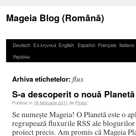
Mageia Blog (Română)
Deutsch
Ελληνικά
English
Español
Français
Italiano
Україна
flux
Arhiva etichetelor:
S-a descoperit o nouă Planetă
Publicat în
18 februarie 2011
de
Piratu'
Se numește Mageia! O Planetă este o apl
regrupează fluxurile RSS ale blogurilo
proiect precis. Am promis că Mageia Pla