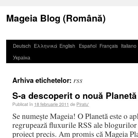
Mageia Blog (Română)
Deutsch
Ελληνικά
English
Español
Français
Italiano
Україна
rss
Arhiva etichetelor:
S-a descoperit o nouă Planetă
Publicat în
18 februarie 2011
de
Piratu'
Se numește Mageia! O Planetă este o apl
regrupează fluxurile RSS ale blogurilo
proiect precis. Am promis că Mageia Pla