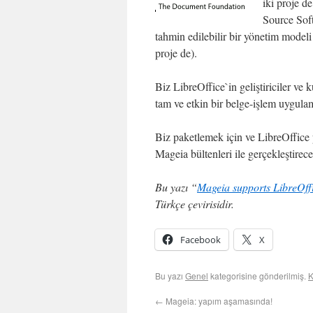
iki proje d
Source Soft
tahmin edilebilir bir yönetim modeli 
proje de).
Biz LibreOffice`in geliştiriciler ve 
tam ve etkin bir belge-işlem uygula
Biz paketlemek için ve LibreOffice 
Mageia bültenleri ile gerçekleştirece
Bu yazı “
Mageia supports LibreOff
Türkçe çevirisidir.
Facebook
X
Bu yazı
Genel
kategorisine gönderilmiş.
K
←
Mageia: yapım aşamasında!