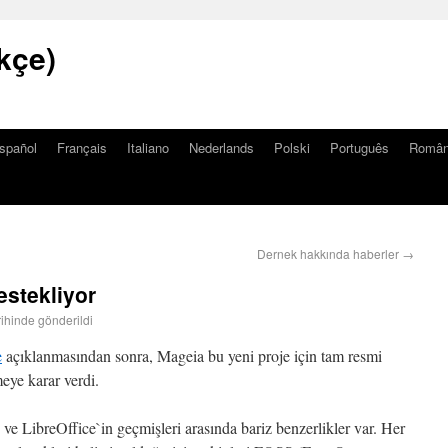
kçe)
spañol
Français
Italiano
Nederlands
Polski
Português
Româ
Dernek hakkında haberler
→
estekliyor
rihinde gönderildi
e
açıklanmasından sonra, Mageia bu yeni proje için tam resmi
eye karar verdi.
ve LibreOffice`in geçmişleri arasında bariz benzerlikler var. Her