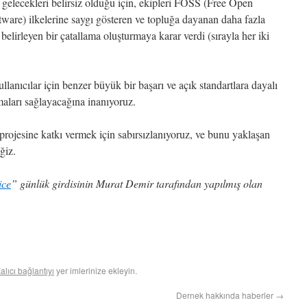
e gelecekleri belirsiz olduğu için, ekipleri FOSS (Free Open
ware) ilkelerine saygı gösteren ve topluğa dayanan daha fazla
belirleyen bir çatallama oluşturmaya karar verdi (sırayla her iki
kullanıcılar için benzer büyük bir başarı ve açık standartlara dayalı
maları sağlayacağına inanıyoruz.
projesine katkı vermek için sabırsızlanıyoruz, ve bunu yaklaşan
ğiz.
ice
” günlük girdisinin Murat Demir tarafından yapılmış olan
alıcı bağlantıyı
yer imlerinize ekleyin.
Dernek hakkında haberler
→