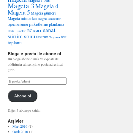
Mageia 1 bitti
Mageia 3
Mageia 4
Mageia 5
Mageia günleri
Mageia mimarları
mageia sunucuları
paketleme
planlama
OpenRheinRuhr
sanat
RC
Posta Listeleri
RMLL
sürüm sonu
tasarım
test
Taşınma
toplantı
Bloga e-posta ile abone ol
Bu bloga abone olmak ve e-posta ile
bildirimler almak için e-posta adresinizi
girin.
Abone ol
Diğer 3 aboneye katılın
Arşivler
Mart 2016
(1)
Ocak 2016
(1)