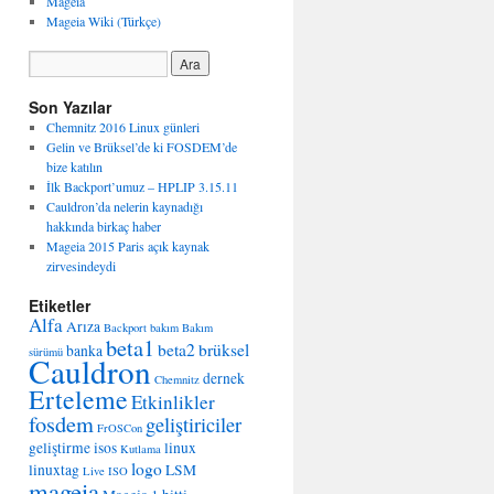
Mageia
Mageia Wiki (Türkçe)
Son Yazılar
Chemnitz 2016 Linux günleri
Gelin ve Brüksel’de ki FOSDEM’de
bize katılın
İlk Backport’umuz – HPLIP 3.15.11
Cauldron’da nelerin kaynadığı
hakkında birkaç haber
Mageia 2015 Paris açık kaynak
zirvesindeydi
Etiketler
Alfa
Arıza
Backport
bakım
Bakım
beta1
beta2
brüksel
banka
sürümü
Cauldron
dernek
Chemnitz
Erteleme
Etkinlikler
fosdem
geliştiriciler
FrOSCon
geliştirme
isos
linux
Kutlama
logo
linuxtag
LSM
Live ISO
mageia