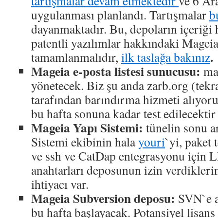
tartışmalar devam etmektedir
ve 6 Ara
uygulanması planlandı. Tartışmalar
b
dayanmaktadır. Bu, depoların içeriği 
patentli yazılımlar hakkındaki Mageia 
.
tamamlanmalıdır,
ilk taslağa bakınız
Mageia e-posta listesi sunucusu:
mai
yönetecek. Biz şu anda zarb.org (tekr
tarafından barındırma hizmeti alıyor
bu hafta sonuna kadar test edilecektir
Mageia Yapı Sistemi:
tünelin sonu a
Sistemi ekibinin hala
youri
`yi, paket 
ve ssh ve CatDap entegrasyonu için 
anahtarları deposunun izin verdikler
ihtiyacı var.
Mageia Subversion deposu:
SVN`e a
bu hafta başlayacak. Potansiyel lisan