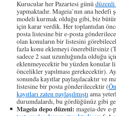
Kurucular her Pazartesi günü
düzenli 
yapmaktadır. Mageia`nın ana hedefi ş
modeli kurmak olduğu gibi, biz bütün
için karar verdik. Her toplantıdan ön
posta listesine bir e-posta gönderilece
olan konuların bir listesini görebilece
fazla konu eklemeyi önerebilirsiniz (Ta
sadece 2 saat uzunluğunda olduğu içi
eklenmeyecektir bu yüzden konular l
öncelikler yapılması gerekecektir). Ay
sonunda kayıtlar paylaşılacaktır ve m
listesine bir posta gönderilecektir (
Ön
kayıtları zaten paylaşılmıştı
ama yeter
durumdalardı, bu gördüğünüz gibi geli
Mageia depo düzeni:
mageia-dev e-p