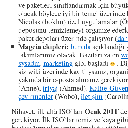
ve paketleri sınıflandırmak için büyük
olacak böylece iyi bir temel üzerinde 
Nicolas (boklm) özel uygulamalar (Ö
deposunu temizlemeyi organize eder
paket depoları üzerinde çalışıyor (
dah
Mageia ekipleri:
burada
açıklandığı g
takımlarımız olacak. Bazıları zaten
w
sysadm
,
marketing
gibi başladı
. Di
siz wiki üzerinde kayıtlıysanız, orga
yakında bir e-posta almanız gerekiyo
(Anne),
triyaj
(Ahmed),
Kalite-Güve
çevirmenler
(Wobo),
iletişim
(Carolin
Ocak 2011
Nihayet, ilk alfa ISO`ları
`de
gerekiyor. İlk ISO`lar temiz ve kaya gibi
başladığımızdan emin olmak istediğimiz 