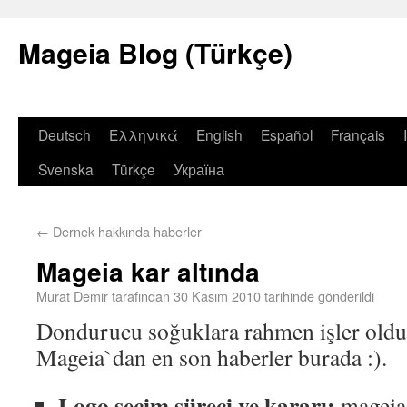
Mageia Blog (Türkçe)
Deutsch
Ελληνικά
English
Español
Français
Svenska
Türkçe
Україна
←
Dernek hakkında haberler
Mageia kar altında
Murat Demir
tarafından
30 Kasım 2010
tarihinde gönderildi
Dondurucu soğuklara rahmen işler olduk
Mageia`dan en son haberler burada :).
Logo seçim süreci ve kararı:
mageia