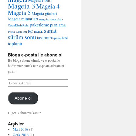
Mageia 1 bitti
Mageia 3
Mageia 4
Mageia 5
Mageia günleri
Mageia mimarları
mageia sunucuları
paketleme
planlama
OpenRheinRuhr
sanat
RC
Posta Listeleri
RMLL
sürüm sonu
tasarım
test
Taşınma
toplantı
Bloga e-posta ile abone ol
Bu bloga abone olmak ve e-posta ile
bildirimler almak için e-posta adresinizi
girin.
Abone ol
Diğer 3 aboneye katılın
Arşivler
Mart 2016
(1)
Ocak 2016
(1)