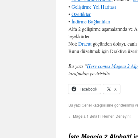
•
Geliştirme Yol Haritası
•
Özellikler
•
İndirme Bağlantıları
Alfa 2 geliştirme aşamalarında ve Al
teşekkürler.
Not:
Dracut
göçünden dolayı, canlı 
Bunu düzeltmek için Draklive üzeri
Bu yazı “
Here comes Mageia 2 Alp
tarafından çevirisidir.
Facebook
X
Bu yazı
Genel
kategorisine gönderilmiş 
←
Mageia 1 Beta1’i Hemen Deneyin!
iç
İşte Mageia 2 Alpha3!