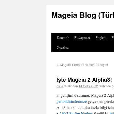
Mageia Blog (Tür
Deutsch
Ελληνικά
English
E
Україна
←
Mageia 1 Beta1’i Hemen Deneyin!
İşte Mageia 2 Alpha3!
osifa
tarafından
14 Ocak 2012
tarihinde g
3. geliştirme sürümü, Mageia 2 Al
geribildirimlerinize
gerçekten gereks
Alfa3 hakkında daha fazla bilgi için
•
Alfa3 Sürüm Notları
; özellikle,
bi