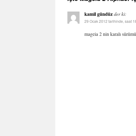
kamil gündüz
der ki:
29 Ocak 2012 tarihinde, saat 1
mageia 2 nin karalı sürümü