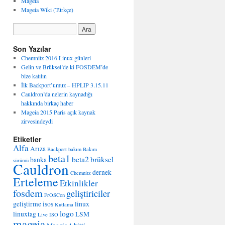
Mageia
Mageia Wiki (Türkçe)
Son Yazılar
Chemnitz 2016 Linux günleri
Gelin ve Brüksel’de ki FOSDEM’de
bize katılın
İlk Backport’umuz – HPLIP 3.15.11
Cauldron’da nelerin kaynadığı
hakkında birkaç haber
Mageia 2015 Paris açık kaynak
zirvesindeydi
Etiketler
Alfa
Arıza
Backport
bakım
Bakım
beta1
beta2
brüksel
banka
sürümü
Cauldron
dernek
Chemnitz
Erteleme
Etkinlikler
fosdem
geliştiriciler
FrOSCon
geliştirme
isos
linux
Kutlama
logo
linuxtag
LSM
Live ISO
mageia