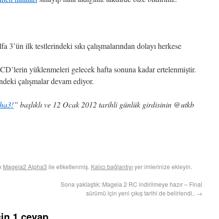
fa 3’ün ilk testlerindeki sıkı çalışmalarından dolayı herkese
CD’lerin yüklenmeleri gelecek hafta sonuna kadar ertelenmiştir.
ndeki çalışmalar devam ediyor.
ha3!
” başlıklı ve 12 Ocak 2012 tarihli günlük girdisinin @utkb
ve
Mageia2 Alpha3
ile etiketlenmiş.
Kalıcı bağlantıyı
yer imlerinize ekleyin.
Sona yaklaştık: Mageia 2 RC indirilmeye hazır – Final
sürümü için yeni çıkış tarihi de belirlendi..
→
in 1 cevap