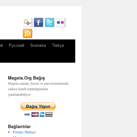
nă
Русский
Svenska
Türkçe
Mageia.Org Bağış
Mageia zaman, beceri ve para konularında
sadece kendi topluluğundan
yararlanabiliyor.
Bağlantılar
Forum (Türkçe)