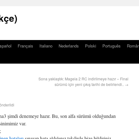
kçe)
spañol
Français
Italiano
Nederlands
Polski
Português
Româ
Sona yaklaştık: Mageia 2 RC indirilmeye hazır – Final
sürümü için yeni çıkış tarihi de belirlendi..
→
önderildi
pha3 şimdi denemeye hazır. Bu, son alfa sürümü olduğundan
inimimiz var.
;
linen hataları
sınayıp hata aldığınız takdirde bize bildiriniz.