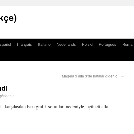
kçe)
spañol
Français
Italiano
Nederlands
Polski
Português
Româ
Mageia 3 alfa 3’de hatalar giderildi!
→
ndi
gönderildi
nda karşılaşılan bazı grafik sorunları nedeniyle, üçüncü alfa