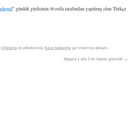
delayed
” günlük girdisinin @osifa tarafından yapılmış olan Türkçe
ve
Erteleme
ile etiketlenmiş.
Kalıcı bağlantıyı
yer imlerinize ekleyin.
Mageia 3 alfa 3’de hatalar giderildi!
→