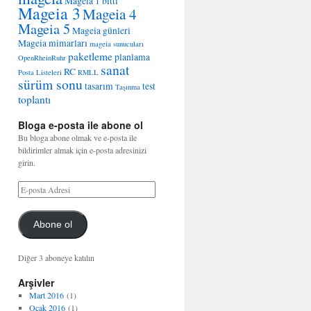
Mageia 1 bitti
Mageia 3
Mageia 4
Mageia 5
Mageia günleri
Mageia mimarları
mageia sunucuları
paketleme
planlama
OpenRheinRuhr
sanat
RC
Posta Listeleri
RMLL
sürüm sonu
tasarım
test
Taşınma
toplantı
Bloga e-posta ile abone ol
Bu bloga abone olmak ve e-posta ile
bildirimler almak için e-posta adresinizi
girin.
Abone ol
Diğer 3 aboneye katılın
Arşivler
Mart 2016
(1)
Ocak 2016
(1)