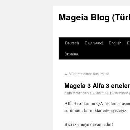
Mageia Blog (Tür
Deutsch
Ελληνικά
English
E
Україна
←
Mükemmelden kusursuza
Mageia 3 Alfa 3 ertele
osifa
tarafından
13 Kasım 2012
tarihinde 
Alfa 3 iso’larının QA testleri sırası
sürümünü bir miktar erteleyeceğiz.
Bizi izlemeye devam edin!