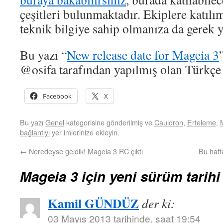
çeşitleri bulunmaktadır. Ekiplere katılım
teknik bilgiye sahip olmanıza da gerek y
Bu yazı “
New release date for Mageia 3
@osifa tarafından yapılmış olan Türkçe ç
Facebook
X
Bu yazı
Genel
kategorisine gönderilmiş ve
Cauldron
,
Erteleme
,
bağlantıyı
yer imlerinize ekleyin.
←
Neredeyse geldik! Mageia 3 RC çıktı
Bu haf
Mageia 3 için yeni sürüm tarihi
Kamil GÜNDÜZ
der ki:
03 Mayıs 2013 tarihinde, saat 19:54