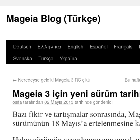
Mageia Blog (Türkçe)
Deutsch
Ελληνικά
English
Español
Français
Svenska
Türkçe
Україна
←
Neredeyse geldik! Mageia 3 RC çıktı
Bu haf
Mageia 3 için yeni sürüm tarih
osifa
tarafından
02 Mayıs 2013
tarihinde gönderildi
Bazı fikir ve tartışmalar sonrasında, Mag
sürümünün 18 Mayıs’a ertelenmesine kar
Halen sürümün yayınlanmasına engel, g