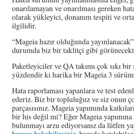
onarılamayan ve onarılması gereken hatal
olarak yükleyici, donanım tespiti ve or
ilgilidir.
“Mageia hazır olduğunda yayınlanacak” 
durumda biz bir taklitçi gibi görünecek
Paketleyiciler ve QA takımı çok sıkı bir 
yüzdendir ki harika bir Mageia 3 sürüm
Hata raporlaması yapanlara ve test eden
ederiz. Biz bir topluluğuz ve siz onun ç
parçasısınız. Mageia yapımında katkılar
bir his değil mi? Eğer Mageia yapımına 
bulunmayı arzu ediyorsanız da lütfen yap
buraya bakabilirsiniz
, burada katılabile