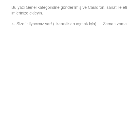
Bu yazı
Genel
kategorisine gönderilmiş ve
Cauldron
,
sanat
ile e
imlerinize ekleyin.
←
Size ihtiyacımız var! (tıkanıklıkları aşmak için)
Zaman zaman