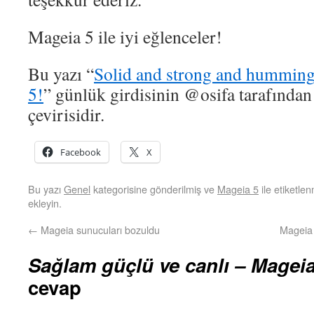
Mageia 5 ile iyi eğlenceler!
Bu yazı “
Solid and strong and humming
5!
” günlük girdisinin @osifa tarafından
çevirisidir.
Facebook
X
Bu yazı
Genel
kategorisine gönderilmiş ve
Mageia 5
ile etiketle
ekleyin.
←
Mageia sunucuları bozuldu
Mageia 
Sağlam güçlü ve canlı – Mageia
cevap