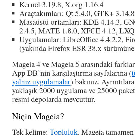
Kernel 3.19.8, X.org 1.16.4
Araçtakımları: Qt 5.4.0, GTK+ 3.14.8
Masaüstü ortamları: KDE 4.14.3, 
2.4.5, MATE 1.8.0, XFCE 4.12, LXQt 
Uygulamalar: LibreOffice 4.4.2.2, Fi
(yakında Firefox ESR 38.x sürümüne
Mageia 4 ve Mageia 5 arasındaki farkla
App DB’nin karşılaştırma sayfalarına (
t
yalnız uygulamalar
) bakınız. Ayrıntılar
yaklaşık 2000 uygulama ve 25000 paket
resmi depolarda mevcuttur.
Niçin Mageia?
Tek kelime:
Topluluk
. Mageia tamamen 