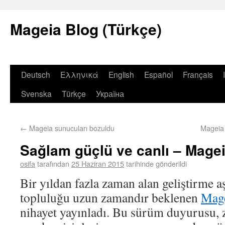
Mageia Blog (Türkçe)
Deutsch
Ελληνικά
English
Español
Français
Svenska
Türkçe
Україна
←
Mageia sunucuları bozuldu
Mageia 
Sağlam güçlü ve canlı – Magei
osifa
tarafından
25 Haziran 2015
tarihinde gönderildi
Bir yıldan fazla zaman alan geliştirme 
topluluğu uzun zamandır beklenen
Mage
nihayet yayınladı. Bu sürüm duyurusu, z