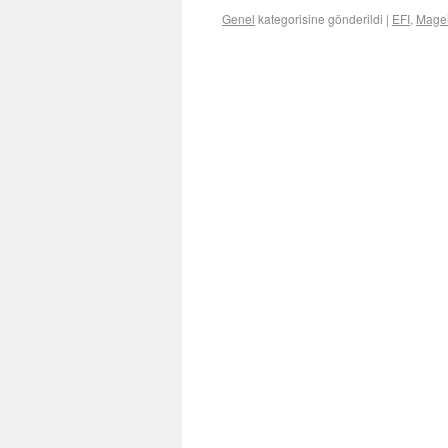
Genel
kategorisine gönderildi
|
EFI
,
Magei