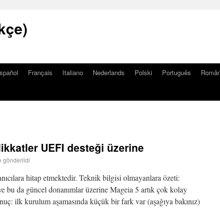
kçe)
spañol
Français
Italiano
Nederlands
Polski
Português
Româ
ikkatler UEFI desteği üzerine
e gönderildi
nıcılara hitap etmektedir. Teknik bilgisi olmayanlara özeti:
e bu da güncel donanımlar üzerine Mageia 5 artık çok kolay
nuç: ilk kurulum aşamasında küçük bir fark var (aşağıya bakınız)