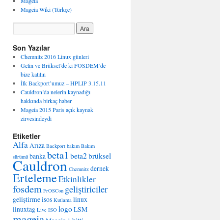
Mageia
Mageia Wiki (Türkçe)
Son Yazılar
Chemnitz 2016 Linux günleri
Gelin ve Brüksel’de ki FOSDEM’de
bize katılın
İlk Backport’umuz – HPLIP 3.15.11
Cauldron’da nelerin kaynadığı
hakkında birkaç haber
Mageia 2015 Paris açık kaynak
zirvesindeydi
Etiketler
Alfa
Arıza
Backport
bakım
Bakım
beta1
beta2
brüksel
banka
sürümü
Cauldron
dernek
Chemnitz
Erteleme
Etkinlikler
fosdem
geliştiriciler
FrOSCon
geliştirme
isos
linux
Kutlama
logo
linuxtag
LSM
Live ISO
mageia