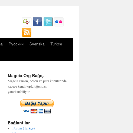
nă
Русский
Svenska
Türkçe
Mageia.Org Bağış
Mageia zaman, beceri ve para konularında
sadece kendi topluluğundan
yararlanabiliyor.
Bağlantılar
Forum (Türkçe)