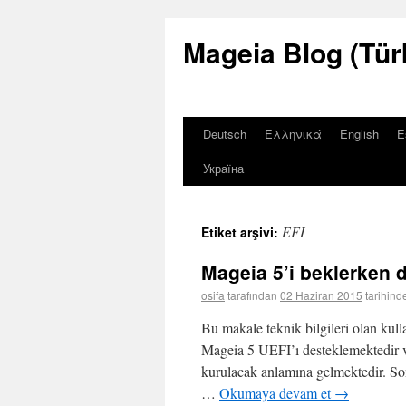
Mageia Blog (Tür
Deutsch
Ελληνικά
English
E
Україна
EFI
Etiket arşivi:
Mageia 5’i beklerken d
osifa
tarafından
02 Haziran 2015
tarihind
Bu makale teknik bilgileri olan kulla
Mageia 5 UEFI’ı desteklemektedir v
kurulacak anlamına gelmektedir. So
…
Okumaya devam et
→