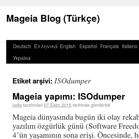
Mageia Blog (Türkçe)
Deutsch
Ελληνικά
English
Español
Français
Italiano
Україна
ISOdumper
Etiket arşivi:
Mageia yapımı: ISOdumper
osifa
tarafından
07 Ekim 2015
tarihinde gönderildi
Mageia dünyasında bugün iki olay rekabe
yazılım özgürlük günü (Software Free
4’ün yaşamının sona erişi. Öncesinde, h