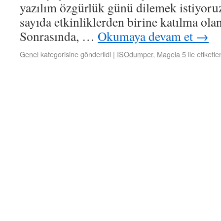
yazılım özgürlük günü dilemek istiyor
sayıda etkinliklerden birine katılma ola
Sonrasında, …
Okumaya devam et
→
Genel
kategorisine gönderildi
|
ISOdumper
,
Mageia 5
ile etiketle