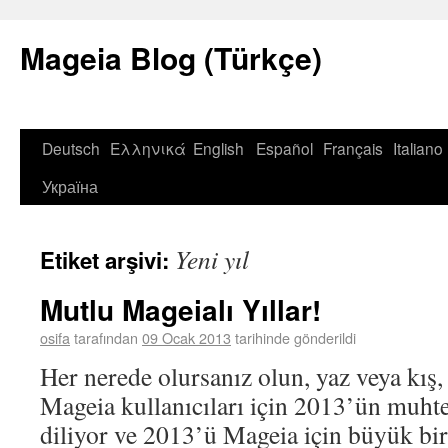
Mageia Blog (Türkçe)
Deutsch
Ελληνικά
English
Español
Français
Italiano
Україна
Yeni yıl
Etiket arşivi:
Mutlu Mageialı Yıllar!
osifa
tarafından
09 Ocak 2013
tarihinde gönderildi
Her nerede olursanız olun, yaz veya kış
Mageia kullanıcıları için 2013’ün muhte
diliyor ve 2013’ü Mageia için büyük bir