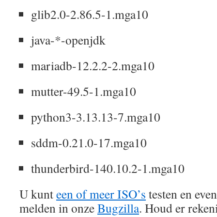
glib2.0-2.86.5-1.mga10
java-*-openjdk
mariadb-12.2.2-2.mga10
mutter-49.5-1.mga10
python3-3.13.13-7.mga10
sddm-0.21.0-17.mga10
thunderbird-140.10.2-1.mga10
U kunt
een of meer ISO’s
testen en eve
melden in onze
Bugzilla
. Houd er reken