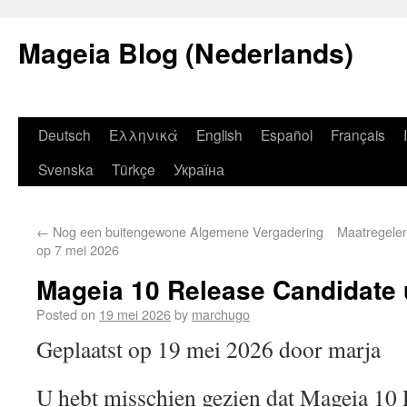
Mageia Blog (Nederlands)
Deutsch
Ελληνικά
English
Español
Français
Svenska
Türkçe
Україна
←
Nog een buitengewone Algemene Vergadering
Maatregele
op 7 mei 2026
Mageia 10 Release Candidate 
Posted on
19 mei 2026
by
marchugo
Geplaatst op 19 mei 2026 door marja
U hebt misschien gezien dat Mageia 10