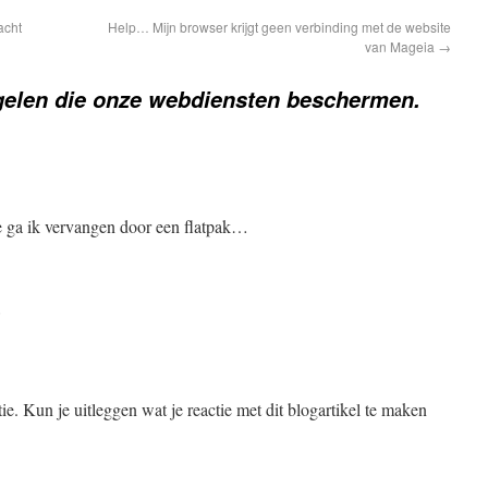
acht
Help… Mijn browser krijgt geen verbinding met de website
van Mageia
→
gelen die onze webdiensten beschermen.
e ga ik vervangen door een flatpak…
5
ie. Kun je uitleggen wat je reactie met dit blogartikel te maken