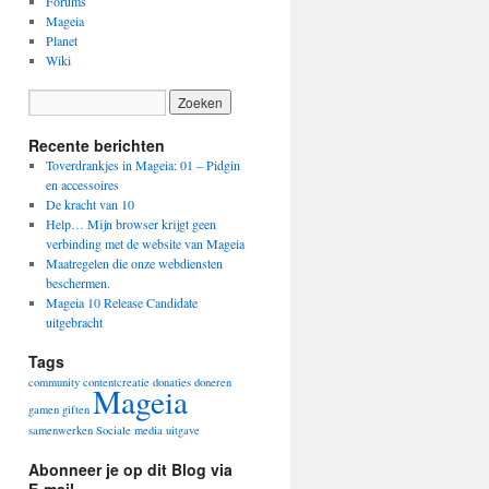
Forums
Mageia
Planet
Wiki
Recente berichten
Toverdrankjes in Mageia: 01 – Pidgin
en accessoires
De kracht van 10
Help… Mijn browser krijgt geen
verbinding met de website van Mageia
Maatregelen die onze webdiensten
beschermen.
Mageia 10 Release Candidate
uitgebracht
Tags
community
contentcreatie
donaties
doneren
Mageia
gamen
giften
samenwerken
Sociale media
uitgave
Abonneer je op dit Blog via