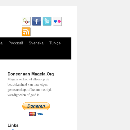
nă
Русский
Svenska
Türkçe
Doneer aan Mageia.Org
Mageia vertrouwt alleen op de
betrokkenheid van haar eigen
gemeenschap, of het nu met tijd,
vaardigheden of geld is.
Links