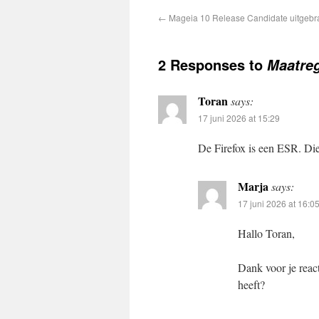
←
Mageia 10 Release Candidate uitgebr
2 Responses to
Maatre
Toran
says:
17 juni 2026 at 15:29
De Firefox is een ESR. Di
Marja
says:
17 juni 2026 at 16:0
Hallo Toran,
Dank voor je react
heeft?