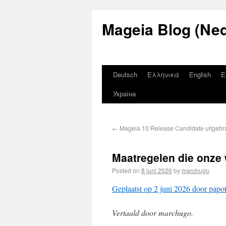
Mageia Blog (Ned
Deutsch
Ελληνικά
English
E
Україна
←
Mageia 10 Release Candidate uitgebr
Maatregelen die onze
Posted on
8 juni 2026
by
marchugo
Geplaatst op 2 juni 2026 door papo
Vertaald door marchugo.