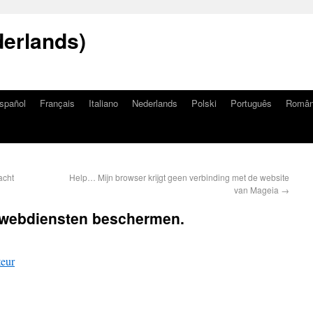
erlands)
spañol
Français
Italiano
Nederlands
Polski
Português
Româ
acht
Help… Mijn browser krijgt geen verbinding met de website
van Mageia
→
 webdiensten beschermen.
teur