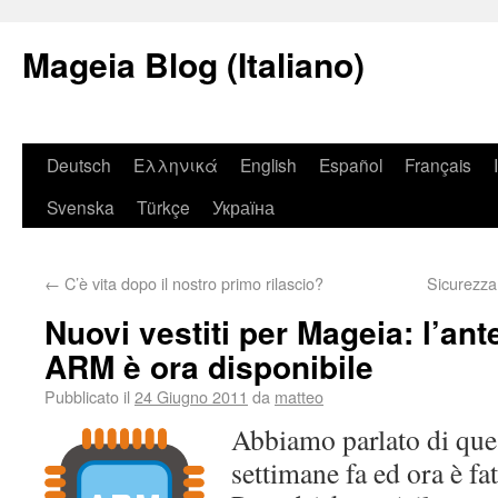
Mageia Blog (Italiano)
Deutsch
Ελληνικά
English
Español
Français
Svenska
Türkçe
Україна
←
C’è vita dopo il nostro primo rilascio?
Sicurezza
Nuovi vestiti per Mageia: l’ant
ARM è ora disponibile
Pubblicato il
24 Giugno 2011
da
matteo
Abbiamo parlato di que
settimane fa ed ora è f