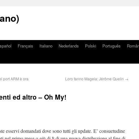
iano)
spañol
Français
Italiano
Nederlands
Polski
Português
Româ
el port ARM è ora
Loro fanno Mageia: Jérôme Quelin
→
nti ed altro – Oh My!
ste esservi domandati dove sono tutti gli update. E’ consuetudine
ti nel primo mese o giù di lì di una nuova distribuzione al fine di