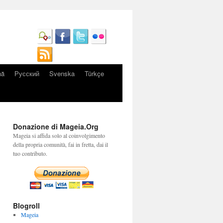
nă
Русский
Svenska
Türkçe
Donazione di Mageia.Org
Mageia si affida solo al coinvolgimento
della propria comunità, fai in fretta, dai il
tuo contributo.
Blogroll
Mageia