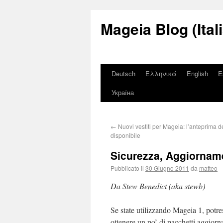
Mageia Blog (Ital
Deutsch
Ελληνικά
English
E
Україна
←
Nuovi vestiti per Mageia: l’anteprima d
disponibile
Sicurezza, Aggiorname
Pubblicato il
30 Giugno 2011
da
matteo
Da Stew Benedict (aka stewb)
Se state utilizzando Mageia 1, potre
ottenere un po’ di pacchetti aggiorna