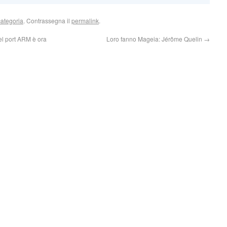
ategoria
. Contrassegna il
permalink
.
el port ARM è ora
Loro fanno Mageia: Jérôme Quelin
→