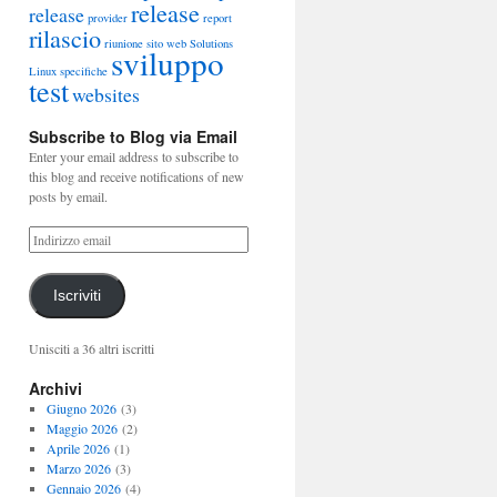
release
release
provider
report
rilascio
riunione
sito web
Solutions
sviluppo
Linux
specifiche
test
websites
Subscribe to Blog via Email
Enter your email address to subscribe to
this blog and receive notifications of new
posts by email.
Iscriviti
Unisciti a 36 altri iscritti
Archivi
Giugno 2026
(3)
Maggio 2026
(2)
Aprile 2026
(1)
Marzo 2026
(3)
Gennaio 2026
(4)