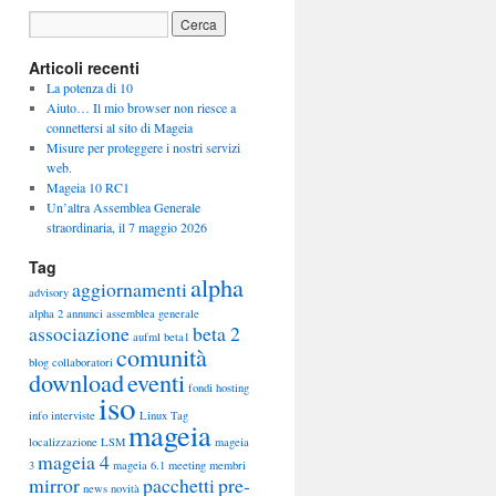
Articoli recenti
La potenza di 10
Aiuto… Il mio browser non riesce a
connettersi al sito di Mageia
Misure per proteggere i nostri servizi
web.
Mageia 10 RC1
Un’altra Assemblea Generale
straordinaria, il 7 maggio 2026
Tag
alpha
aggiornamenti
advisory
alpha 2
annunci
assemblea generale
associazione
beta 2
aufml
beta1
comunità
blog
collaboratori
download
eventi
fondi
hosting
iso
info
interviste
Linux Tag
mageia
localizzazione
LSM
mageia
mageia 4
3
mageia 6.1
meeting
membri
mirror
pacchetti
pre-
news
novità