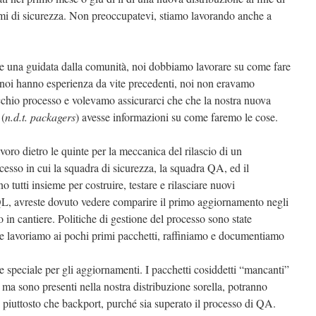
emi di sicurezza. Non preoccupatevi, stiamo lavorando anche a
una guidata dalla comunità, noi dobbiamo lavorare su come fare
 noi hanno esperienza da vite precedenti, noi non eravamo
cchio processo e volevamo assicurarci che che la nostra nuova
 (
n.d.t. packagers
) avesse informazioni su come faremo le cose.
oro dietro le quinte per la meccanica del rilascio di un
sso in cui la squadra di sicurezza, la squadra QA, ed il
 tutti insieme per costruire, testare e rilasciare nuovi
QL, avreste dovuto vedere comparire il primo aggiornamento negli
o in cantiere. Politiche di gestione del processo sono state
che lavoriamo ai pochi primi pacchetti, raffiniamo e documentiamo
speciale per gli aggiornamenti. I pacchetti cosiddetti “mancanti”
ma sono presenti nella nostra distribuzione sorella, potranno
 piuttosto che backport, purché sia superato il processo di QA.