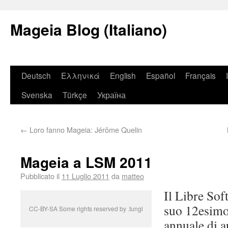
Mageia Blog (Italiano)
Deutsch
Ελληνικά
English
Español
Français
Svenska
Türkçe
Україна
←
Loro fanno Mageia: Jérôme Quelin
Mageia a LSM 2011
Pubblicato il
11 Luglio 2011
da
matteo
Il Libre Sof
suo 12esimo
CC-BY-SA Some rights reserved by .tungl
annuale di a