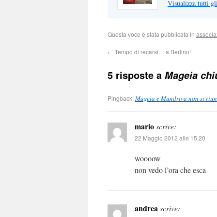
Visualizza tutti gl
Questa voce è stata pubblicata in
associa
←
Tempo di recarsi… a Berlino!
5 risposte a
Mageia chiu
Pingback:
Mageia e Mandriva non si riu
mario
scrive:
22 Maggio 2012 alle 15:20
woooow
non vedo l’ora che esca
andrea
scrive: