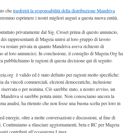
ato che
trasferirà la responsabilità della distribuzione Mandriva
rremmo esprimere i nostri migliori auguri a questa nuova entità.
ontattato privatamente dal Sig. Croset prima di questo annuncio,
 dei rappresentanti di Mageia unirsi al loro gruppo di lavoro
va restare privata in quanto Mandriva aveva richiesto di
o al loro annuncio). In conclusione, il consiglio di Mageia.Org ha
zza pubblichiamo le ragioni di questa decisione qui di seguito:
ia.org è valido ed è stato definito per ragioni molto specifiche:
a da vincoli commerciali, elezioni democratiche, inclusione
 riservata o per nomina. Ciò sarebbe stato, a nostro avviso, un
ui Mandriva si sarebbe potuta unire. Non conosciamo ancora la
ima analisi, ha ritenuto che non fosse una buona scelta per loro in
 energie, oltre a molte conversazioni e discussioni, al fine di
lli. Continuiamo a rilasciare aggiornamenti, beta e RC per Mageia
ostri contributi all’ecosistema Linux.