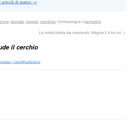
i articoli di matteo
→
zione
,
derivate
,
mageia
,
mandriva
. Contrassegna il
permalink
.
La nostra bimba sta crescendo: Mageia 2 è tra noi
→
de il cerchio
niranno | oneOpenSource