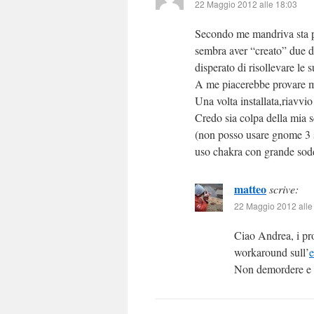
22 Maggio 2012 alle 18:03
Secondo me mandriva sta pe
sembra aver “creato” due d
disperato di risollevare le 
A me piacerebbe provare ma
Una volta installata,riavv
Credo sia colpa della mia 
(non posso usare gnome 3 
uso chakra con grande sod
matteo
scrive:
22 Maggio 2012 alle
Ciao Andrea, i pro
workaround sull’
e
Non demordere e v