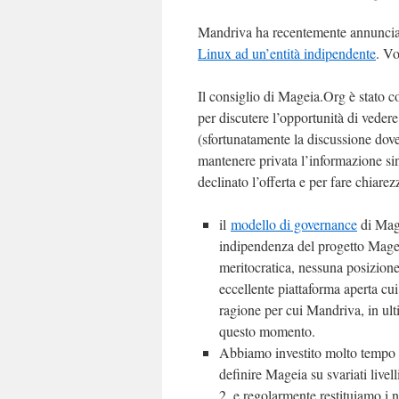
Mandriva ha recentemente annunci
Linux ad un’entità indipendente
. Vo
Il consiglio di Mageia.Org è stato c
per discutere l’opportunità di vedere
(sfortunatamente la discussione dove
mantenere privata l’informazione sin
declinato l’offerta e per fare chiare
il
modello di governance
di Mage
indipendenza del progetto Magei
meritocratica, nessuna posizione
eccellente piattaforma aperta c
ragione per cui Mandriva, in ult
questo momento.
Abbiamo investito molto tempo ed
definire Mageia su svariati live
2, e regolarmente restituiamo i n