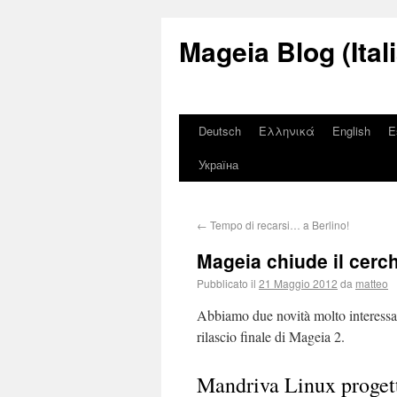
Mageia Blog (Ital
Deutsch
Ελληνικά
English
E
Україна
←
Tempo di recarsi… a Berlino!
Mageia chiude il cerc
Pubblicato il
21 Maggio 2012
da
matteo
Abbiamo due novità molto interessan
rilascio finale di Mageia 2.
Mandriva Linux proget