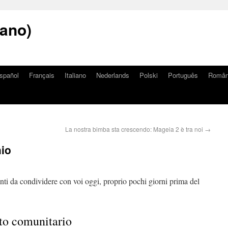
iano)
spañol
Français
Italiano
Nederlands
Polski
Português
Româ
La nostra bimba sta crescendo: Mageia 2 è tra noi
→
hio
ti da condividere con voi oggi, proprio pochi giorni prima del
to comunitario