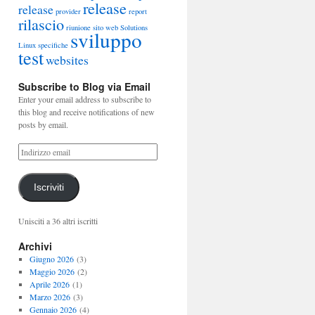
release
release
provider
report
rilascio
riunione
sito web
Solutions
sviluppo
Linux
specifiche
test
websites
Subscribe to Blog via Email
Enter your email address to subscribe to
this blog and receive notifications of new
posts by email.
Iscriviti
Unisciti a 36 altri iscritti
Archivi
Giugno 2026
(3)
Maggio 2026
(2)
Aprile 2026
(1)
Marzo 2026
(3)
Gennaio 2026
(4)