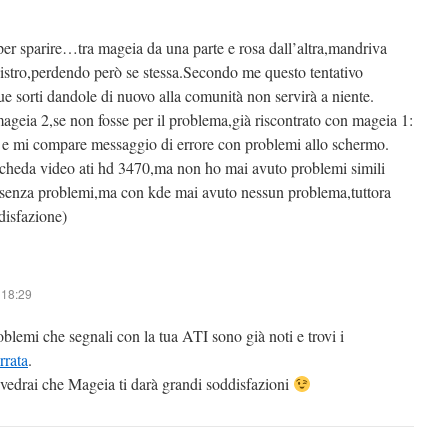
r sparire…tra mageia da una parte e rosa dall’altra,mandriva
istro,perdendo però se stessa.Secondo me questo tentativo
sue sorti dandole di nuovo alla comunità non servirà a niente.
geia 2,se non fosse per il problema,già riscontrato con mageia 1:
io e mi compare messaggio di errore con problemi allo schermo.
scheda video ati hd 3470,ma non ho mai avuto problemi simili
senza problemi,ma con kde mai avuto nessun problema,tuttora
disfazione)
 18:29
blemi che segnali con la tua ATI sono già noti e trovi i
rrata
.
edrai che Mageia ti darà grandi soddisfazioni