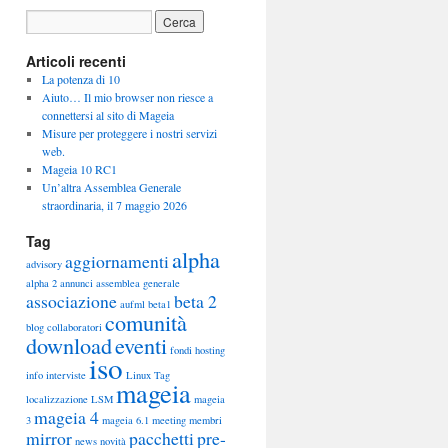
Articoli recenti
La potenza di 10
Aiuto… Il mio browser non riesce a
connettersi al sito di Mageia
Misure per proteggere i nostri servizi
web.
Mageia 10 RC1
Un’altra Assemblea Generale
straordinaria, il 7 maggio 2026
Tag
alpha
aggiornamenti
advisory
alpha 2
annunci
assemblea generale
associazione
beta 2
aufml
beta1
comunità
blog
collaboratori
download
eventi
fondi
hosting
iso
info
interviste
Linux Tag
mageia
localizzazione
LSM
mageia
mageia 4
3
mageia 6.1
meeting
membri
mirror
pacchetti
pre-
news
novità