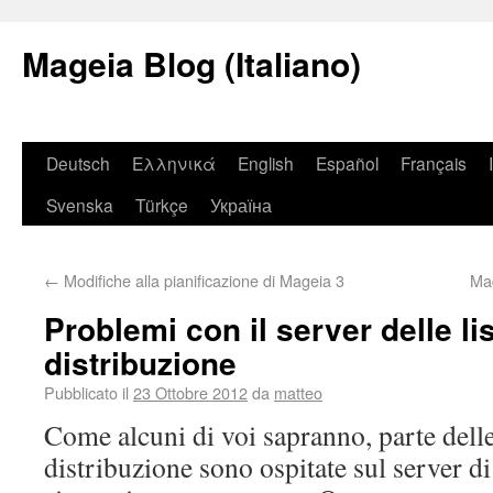
Mageia Blog (Italiano)
Deutsch
Ελληνικά
English
Español
Français
Svenska
Türkçe
Україна
←
Modifiche alla pianificazione di Mageia 3
Mag
Problemi con il server delle lis
distribuzione
Pubblicato il
23 Ottobre 2012
da
matteo
Come alcuni di voi sapranno, parte delle 
distribuzione sono ospitate sul server di 