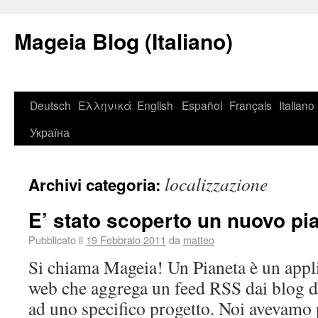
Mageia Blog (Italiano)
Deutsch
Ελληνικά
English
Español
Français
Italiano
Україна
localizzazione
Archivi categoria:
E’ stato scoperto un nuovo pi
Pubblicato il
19 Febbraio 2011
da
matteo
Si chiama Mageia! Un Pianeta è un appli
web che aggrega un feed RSS dai blog d
ad uno specifico progetto. Noi avevamo