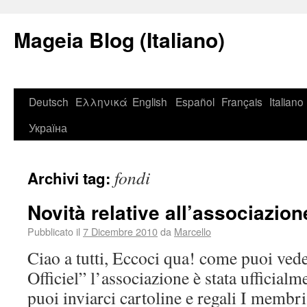
Mageia Blog (Italiano)
Deutsch
Ελληνικά
English
Español
Français
Italiano
Україна
fondi
Archivi tag:
Novità relative all’associazion
Pubblicato il
7 Dicembre 2010
da
Marcello
Ciao a tutti, Eccoci qua! come puoi vede
Officiel” l’associazione è stata ufficial
puoi inviarci cartoline e regali I membri