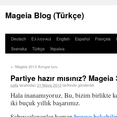
Mageia Blog (Türkçe)
Deutsch
Ελληνικά
English
Español
Français
Svenska
Türkçe
Україна
←
Mageia 2013 Avrupa turu
Partiye hazır mısınız? Mageia 3
osifa
tarafından
21 Mayıs 2013
tarihinde gönderildi
Hala inanamıyoruz. Bu, bizim birlikte ke
iki buçuk yıllık başarımız.
Sabırsızlananlar hemen
buraya bakabilir