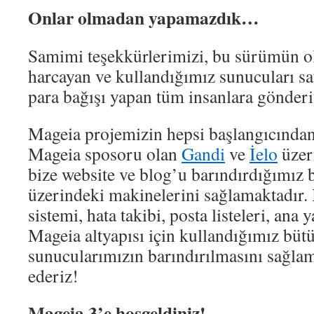
Onlar olmadan yapamazdık…
Samimi teşekkürlerimizi, bu sürümün o
harcayan ve kullandığımız sunucuları sa
para bağışı yapan tüm insanlara gönder
Mageia projemizin hepsi başlangıcından
Mageia sposoru olan
Gandi
ve
İelo
üzeri
bize website ve blog’u barındırdığımız b
üzerindeki makinelerini sağlamaktadır. İ
sistemi, hata takibi, posta listeleri, ana 
Mageia altyapısı için kullandığımız büt
sunucularımızın barındırılmasını sağla
ederiz!
Mageia 3’e hoşgeldiniz!