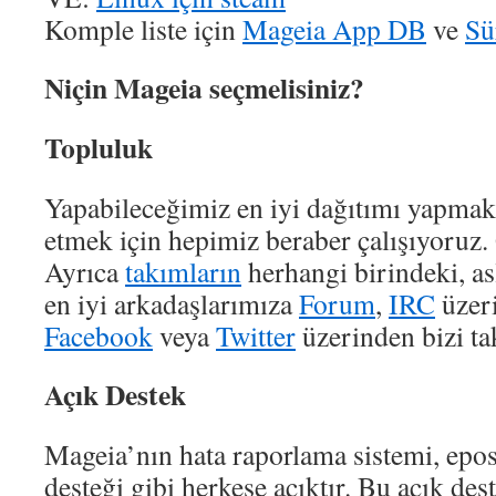
Komple liste için
Mageia App DB
ve
Sü
Niçin Mageia seçmelisiniz?
Topluluk
Yapabileceğimiz en iyi dağıtımı yapmak
etmek için hepimiz beraber çalışıyoruz. 
Ayrıca
takımların
herhangi birindeki, as
en iyi arkadaşlarımıza
Forum
,
IRC
üzeri
Facebook
veya
Twitter
üzerinden bizi ta
Açık Destek
Mageia’nın hata raporlama sistemi, epost
desteği gibi herkese açıktır. Bu açık dest