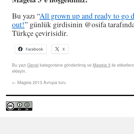
Bu yazı “
All grown up and ready to go 
out!
” günlük girdisinin @osifa tarafınd
Türkçe çevirisidir.
Facebook
X
Bu yazı
Genel
kategorisine gönderilmiş ve
Mageia 3
ile etiketle
ekleyin.
←
Mageia 2013 Avrupa turu