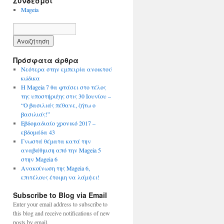
Σύνδεσμοι
Mageia
Πρόσφατα άρθρα
Νεότερα στην εμπειρία ανοικτού
κώδικα
Η Mageia 7 θα φτάσει στο τέλος
της υποστήριξης στις 30 Ιουνίου –
“Ο βασιλιάς πέθανε, ζήτω ο
βασιλιάς!”
Εβδομαδιαίο χρονικό 2017 –
εβδομάδα 43
Γνωστά θέματα κατά την
αναβάθμιση από την Mageia 5
στην Mageia 6
Ανακοίνωση της Mageia 6,
επιτέλους έτοιμη να λάμψει!
Subscribe to Blog via Email
Enter your email address to subscribe to
this blog and receive notifications of new
posts by email.