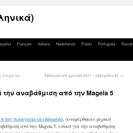
ληνικά)
spañol
Français
Italiano
Nederlands
Polski
Português
Româ
ς έτοιμη να
Εβδομαδιαίο χρονικό 2017 – εβδομάδα 43
→
 την αναβάθμιση από την Mageia 5
a 6 την προηγούμενη εβδομάδα
, αναφέρθηκαν μερικά
βάθμιση από την Mageia 5, ειδικά για την αναβάθμιση