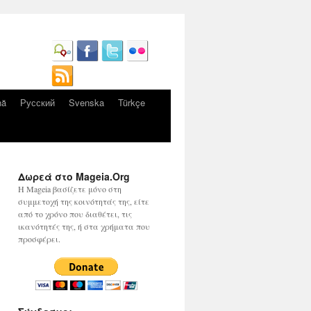
nă
Русский
Svenska
Türkçe
Δωρεά στο Mageia.Org
Η Mageia βασίζετε μόνο στη
συμμετοχή της κοινότητάς της, είτε
από το χρόνο που διαθέτει, τις
ικανότητές της, ή στα χρήματα που
προσφέρει.