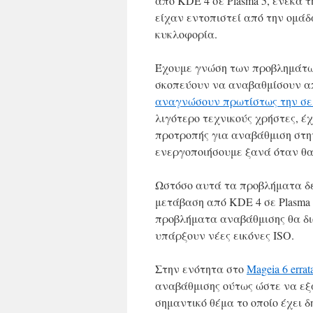
από KDE 4 σε Plasma 5, ένεκα 
είχαν εντοπιστεί από την ομάδ
κυκλοφορία.
Έχουμε γνώση των προβλημάτων
σκοπεύουν να αναβαθμίσουν από
αναγνώσουν πρωτίστως την σελί
λιγότερο τεχνικούς χρήστες, έ
προτροπής για αναβάθμιση στην
ενεργοποιήσουμε ξανά όταν θα
Ωστόσο αυτά τα προβλήματα δε
μετάβαση από KDE 4 σε Plasma 
προβλήματα αναβάθμισης θα δι
υπάρξουν νέες εικόνες ISO.
Στην ενότητα στο
Mageia 6 erra
αναβάθμισης ούτως ώστε να ε
σημαντικό θέμα το οποίο έχει 