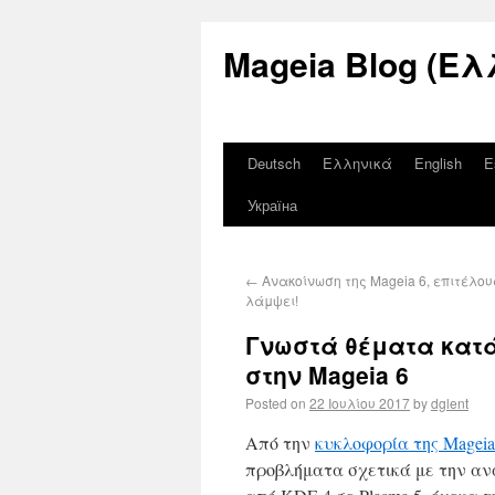
Mageia Blog (Ελ
Deutsch
Ελληνικά
English
E
Україна
←
Ανακοίνωση της Mageia 6, επιτέλου
λάμψει!
Γνωστά θέματα κατά
στην Mageia 6
Posted on
22 Ιουλίου 2017
by
dglent
Από την
κυκλοφορία της Magei
προβλήματα σχετικά με την ανα