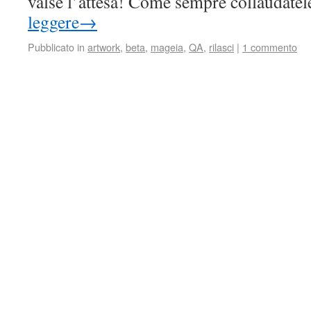
valse l’attesa! Come sempre collaudate
leggere
→
Pubblicato in
artwork
,
beta
,
mageia
,
QA
,
rilasci
|
1 commento