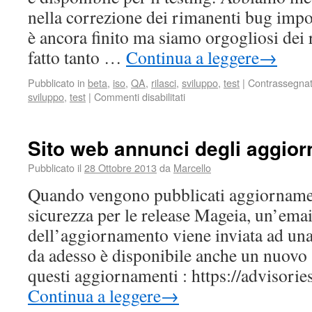
nella correzione dei rimanenti bug impo
è ancora finito ma siamo orgogliosi dei ri
fatto tanto …
Continua a leggere
→
Pubblicato in
beta
,
iso
,
QA
,
rilasci
,
sviluppo
,
test
|
Contrassegna
sviluppo
,
test
|
Commenti disabilitati
Sito web annunci degli aggio
Pubblicato il
28 Ottobre 2013
da
Marcello
Quando vengono pubblicati aggiornamen
sicurezza per le release Mageia, un’ema
dell’aggiornamento viene inviata ad una 
da adesso è disponibile anche un nuovo 
questi aggiornamenti : https://advisori
Continua a leggere
→