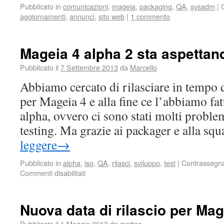
Pubblicato in
comunicazioni
,
mageia
,
packaging
,
QA
,
sysadm
|
aggiornamenti
,
annunci
,
sito web
|
1 commento
Mageia 4 alpha 2 sta aspettando
Pubblicato il
7 Settembre 2013
da
Marcello
Abbiamo cercato di rilasciare in tempo 
per Mageia 4 e alla fine ce l’abbiamo fa
alpha, ovvero ci sono stati molti proble
testing. Ma grazie ai packager e alla s
leggere
→
Pubblicato in
alpha
,
iso
,
QA
,
rilasci
,
sviluppo
,
test
|
Contrassegn
Commenti disabilitati
Nuova data di rilascio per Mag
Pubblicato il
1 Maggio 2013
da
matteo