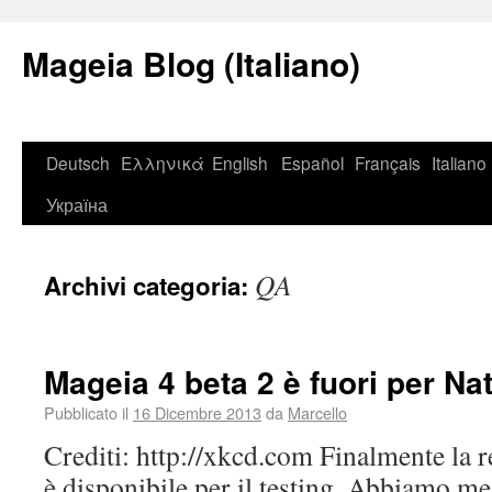
Mageia Blog (Italiano)
Deutsch
Ελληνικά
English
Español
Français
Italiano
Україна
QA
Archivi categoria:
Mageia 4 beta 2 è fuori per Na
Pubblicato il
16 Dicembre 2013
da
Marcello
Crediti: http://xkcd.com Finalmente la r
è disponibile per il testing. Abbiamo m