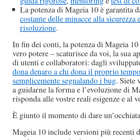
guida rigorose
,
mentoring
e
test di c
La potenza di Mageia 10 è garantita 
costante delle minacce alla sicurezza e
risoluzione
.
In fin dei conti, la potenza di Mageia 10 
vero potere – scaturisce da voi, la sua 
di utenti e collaboratori: dagli sviluppato
dona denaro a chi dona il proprio tempo,
semplicemente segnalando i bug
. Siete 
a guidarne la forma e l’evoluzione di Ma
risponda alle vostre reali esigenze e al 
È giunto il momento di dare un’occhiat
Mageia 10 include versioni più recenti di