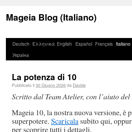
Mageia Blog (Italiano)
Deutsch
Ελληνικά
English
Español
Français
Italiano
Україна
La potenza di 10
Pubblicato il
30 Giugno 2026
da
Davide
Scritto dal Team Atelier, con l’aiuto de
Mageia 10, la nostra nuova versione, è 
superpotere.
Scaricala
subito qui, oppur
per scoprire tutti i dettagli.