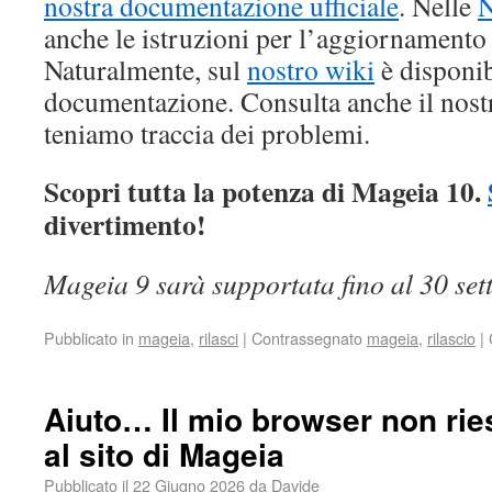
nostra documentazione ufficiale
. Nelle
N
anche le istruzioni per l’aggiornamento
Naturalmente, sul
nostro wiki
è disponib
documentazione. Consulta anche il nos
teniamo traccia dei problemi.
Scopri tutta la potenza di Mageia 10.
divertimento!
Mageia 9 sarà supportata fino al 30 se
Pubblicato in
mageia
,
rilasci
|
Contrassegnato
mageia
,
rilascio
|
Aiuto… Il mio browser non rie
al sito di Mageia
Pubblicato il
22 Giugno 2026
da
Davide