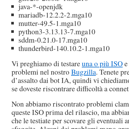
java-*-openjdk
mariadb-12.2.2-2.mga10
mutter-49.5-1.mga10
python3-3.13.13-7.mga10
sddm-0.21.0-17.mga10
thunderbird-140.10.2-1.mga10
Vi preghiamo di testare
una o più ISO
e 
problemi nel nostro
Bugzilla
. Tenete pr
d’assalto dai bot IA, quindi vi chiediam
se doveste riscontrare difficoltà a connet
Non abbiamo riscontrato problemi clamor
queste ISO prima del rilascio, ma abbi
che le testiate per scovare gli eventuali
sfuggite. Alcuni dei problemi meno gravi