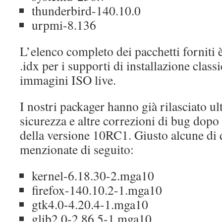
thunderbird-140.10.0
urpmi-8.136
L’elenco completo dei pacchetti forniti è
.idx per i supporti di installazione classici
immagini ISO live.
I nostri packager hanno già rilasciato ul
sicurezza e altre correzioni di bug dopo
della versione 10RC1. Giusto alcune di 
menzionate di seguito:
kernel-6.18.30-2.mga10
firefox-140.10.2-1.mga10
gtk4.0-4.20.4-1.mga10
glib2.0-2.86.5-1.mga10