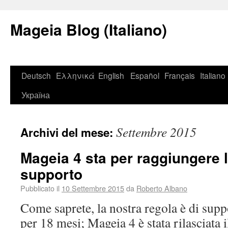
Mageia Blog (Italiano)
Deutsch
Ελληνικά
English
Español
Français
Italiano
Україна
Settembre 2015
Archivi del mese:
Mageia 4 sta per raggiungere l
supporto
Pubblicato il
10 Settembre 2015
da
Roberto Albano
Come saprete, la nostra regola è di suppo
per 18 mesi; Mageia 4 è stata rilasciata