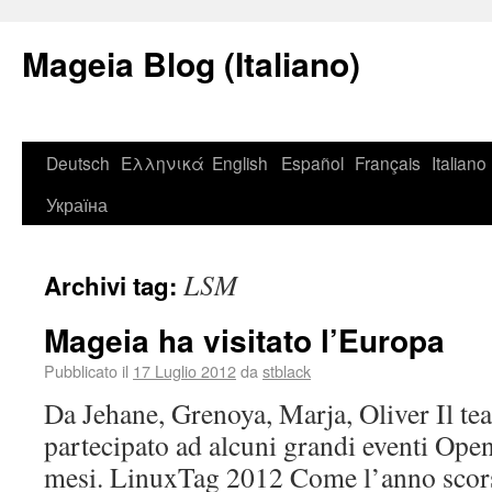
Mageia Blog (Italiano)
Deutsch
Ελληνικά
English
Español
Français
Italiano
Україна
LSM
Archivi tag:
Mageia ha visitato l’Europa
Pubblicato il
17 Luglio 2012
da
stblack
Da Jehane, Grenoya, Marja, Oliver Il t
partecipato ad alcuni grandi eventi Open
mesi. LinuxTag 2012 Come l’anno scor