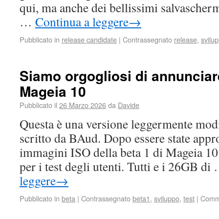
qui, ma anche dei bellissimi salvascherm
…
Continua a leggere
→
Pubblicato in
release candidate
|
Contrassegnato
release
,
svilu
Siamo orgogliosi di annunciare
Mageia 10
Pubblicato il
26 Marzo 2026
da
Davide
Questa è una versione leggermente modif
scritto da BAud. Dopo essere state appro
immagini ISO della beta 1 di Mageia 10 
per i test degli utenti. Tutti e i 26GB d
leggere
→
Pubblicato in
beta
|
Contrassegnato
beta1
,
sviluppo
,
test
|
Commen