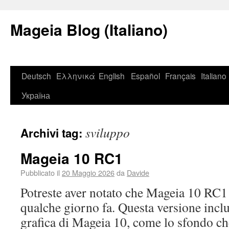
Mageia Blog (Italiano)
Deutsch
Ελληνικά
English
Español
Français
Italiano
Україна
sviluppo
Archivi tag:
Mageia 10 RC1
Pubblicato il
20 Maggio 2026
da
Davide
Potreste aver notato che Mageia 10 RC1 è
qualche giorno fa. Questa versione incl
grafica di Mageia 10, come lo sfondo ch