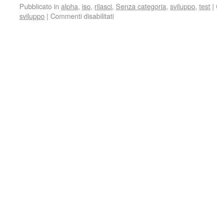
Pubblicato in
alpha
,
iso
,
rilasci
,
Senza categoria
,
sviluppo
,
test
|
sviluppo
|
Commenti disabilitati