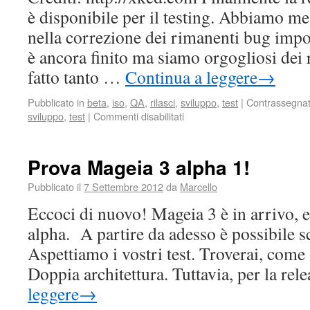
è disponibile per il testing. Abbiamo m
nella correzione dei rimanenti bug impo
è ancora finito ma siamo orgogliosi dei ri
fatto tanto …
Continua a leggere
→
Pubblicato in
beta
,
iso
,
QA
,
rilasci
,
sviluppo
,
test
|
Contrassegna
sviluppo
,
test
|
Commenti disabilitati
Prova Mageia 3 alpha 1!
Pubblicato il
7 Settembre 2012
da
Marcello
Eccoci di nuovo! Mageia 3 è in arrivo, e
alpha. A partire da adesso è possibile s
Aspettiamo i vostri test. Troverai, come
Doppia architettura. Tuttavia, per la re
leggere
→