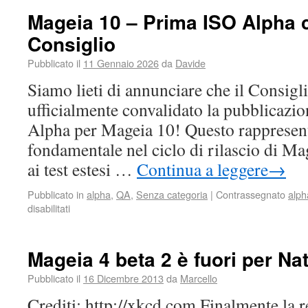
Mageia 10 – Prima ISO Alpha c
Consiglio
Pubblicato il
11 Gennaio 2026
da
Davide
Siamo lieti di annunciare che il Consigl
ufficialmente convalidato la pubblicazi
Alpha per Mageia 10! Questo rappresen
fondamentale nel ciclo di rilascio di Ma
ai test estesi …
Continua a leggere
→
Pubblicato in
alpha
,
QA
,
Senza categoria
|
Contrassegnato
alph
disabilitati
Mageia 4 beta 2 è fuori per Na
Pubblicato il
16 Dicembre 2013
da
Marcello
Crediti: http://xkcd.com Finalmente la r