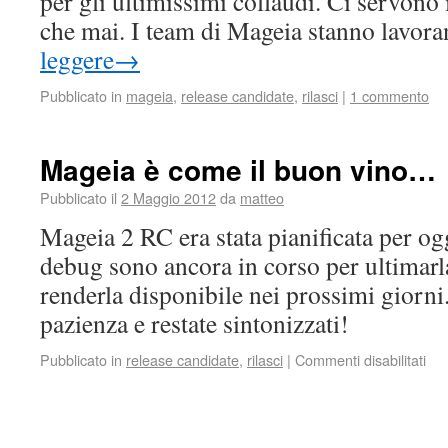
per gli ultimissimi collaudi. Ci servono
che mai. I team di Mageia stanno lavo
leggere
→
Pubblicato in
mageia
,
release candidate
,
rilasci
|
1 commento
Mageia è come il buon vino…
Pubblicato il
2 Maggio 2012
da
matteo
Mageia 2 RC era stata pianificata per ogg
debug sono ancora in corso per ultimarl
renderla disponibile nei prossimi giorni.
pazienza e restate sintonizzati!
Pubblicato in
release candidate
,
rilasci
|
Commenti disabilitati