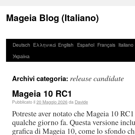
Mageia Blog (Italiano)
Deutsch
Ελληνικά
English
Español
Français
Italiano
Україна
release candidate
Archivi categoria:
Mageia 10 RC1
Pubblicato il
20 Maggio 2026
da
Davide
Potreste aver notato che Mageia 10 RC1 è
qualche giorno fa. Questa versione incl
grafica di Mageia 10, come lo sfondo ch