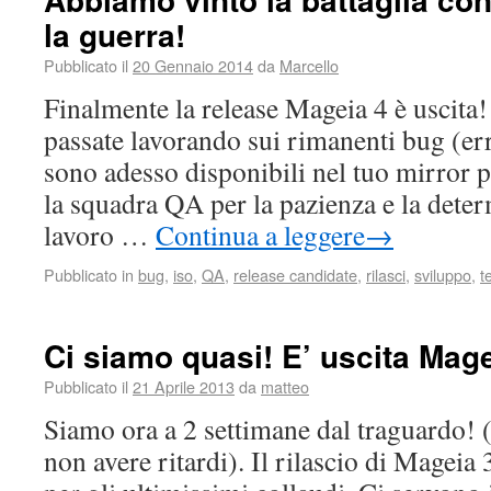
la guerra!
Pubblicato il
20 Gennaio 2014
da
Marcello
Finalmente la release Mageia 4 è uscita
passate lavorando sui rimanenti bug (error
sono adesso disponibili nel tuo mirror 
la squadra QA per la pazienza e la dete
lavoro …
Continua a leggere
→
Pubblicato in
bug
,
iso
,
QA
,
release candidate
,
rilasci
,
sviluppo
,
t
Ci siamo quasi! E’ uscita Mag
Pubblicato il
21 Aprile 2013
da
matteo
Siamo ora a 2 settimane dal traguardo!
non avere ritardi). Il rilascio di Mageia