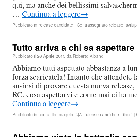
qui, ma anche dei bellissimi salvascherm
…
Continua a leggere
→
Pubblicato in
release candidate
|
Contrassegnato
release
,
svilu
Tutto arriva a chi sa aspettare
Pubblicato il
26 Aprile 2015
da
Roberto Albano
Abbiamo tutti aspettato abbastanza a l
forza scaricatela! Intanto che attendete 
ansiosi di provare questa nuova release,
RC: cosa aspettarvi e come mai ci ha m
Continua a leggere
→
Pubblicato in
comunità
,
mageia
,
QA
,
release candidate
,
rilasci
|
Abbiamo vinto la battaglia con