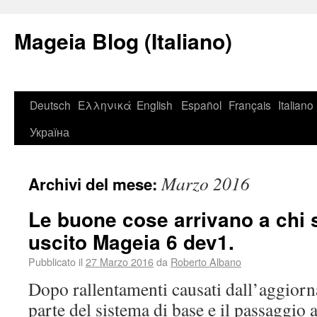
Mageia Blog (Italiano)
Deutsch
Ελληνικά
English
Español
Français
Italiano
Україна
Marzo 2016
Archivi del mese:
Le buone cose arrivano a chi 
uscito Mageia 6 dev1.
Pubblicato il
27 Marzo 2016
da
Roberto Albano
Dopo rallentamenti causati dall’aggior
parte del sistema di base e il passaggio 