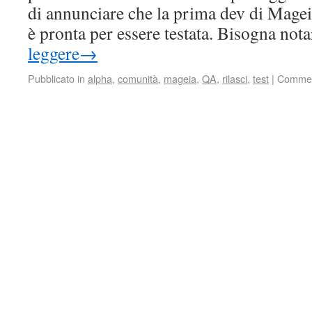
di annunciare che la prima dev di Mageia 
è pronta per essere testata. Bisogna no
leggere
→
Pubblicato in
alpha
,
comunità
,
mageia
,
QA
,
rilasci
,
test
|
Commenti