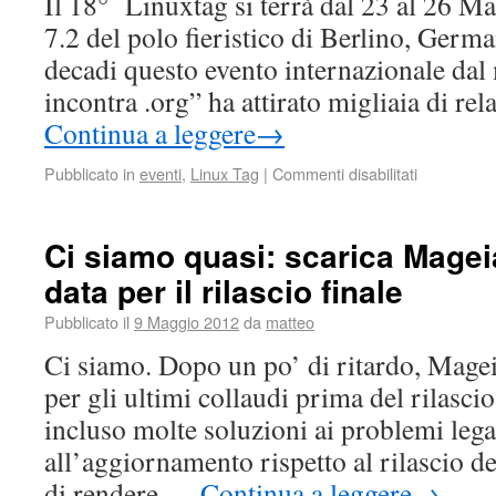
Il 18° Linuxtag si terrà dal 23 al 26 Ma
7.2 del polo fieristico di Berlino, Germa
decadi questo evento internazionale da
incontra .org” ha attirato migliaia di rel
Continua a leggere
→
Pubblicato in
eventi
,
Linux Tag
|
Commenti disabilitati
Ci siamo quasi: scarica Mage
data per il rilascio finale
Pubblicato il
9 Maggio 2012
da
matteo
Ci siamo. Dopo un po’ di ritardo, Magei
per gli ultimi collaudi prima del rilasci
incluso molte soluzioni ai problemi legat
all’aggiornamento rispetto al rilascio d
di rendere …
Continua a leggere
→