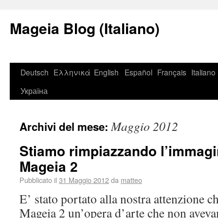
Mageia Blog (Italiano)
Deutsch
Ελληνικά
English
Español
Français
Italiano
Україна
Maggio 2012
Archivi del mese:
Stiamo rimpiazzando l’immagi
Mageia 2
Pubblicato il
31 Maggio 2012
da
matteo
E’ stato portato alla nostra attenzione 
Mageia 2 un’opera d’arte che non aveva