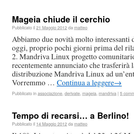
Mageia chiude il cerchio
Pubblicato il
21 Maggio 2012
da
matteo
Abbiamo due novità molto interessanti 
oggi, proprio pochi giorni prima del ril
2. Mandriva Linux progetto comunitari
recentemente annunciato che trasferirà l
distribuzione Mandriva Linux ad un’ent
Vorremmo …
Continua a leggere
→
Pubblicato in
associazione
,
derivate
,
mageia
,
mandriva
|
5 comm
Tempo di recarsi… a Berlino!
Pubblicato il
14 Maggio 2012
da
matteo