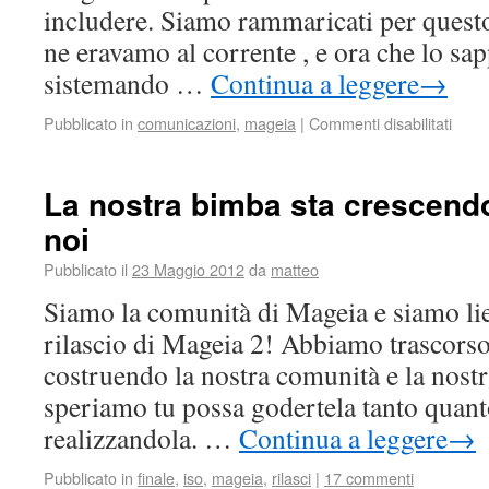
includere. Siamo rammaricati per quest
ne eravamo al corrente , e ora che lo sa
sistemando …
Continua a leggere
→
Pubblicato in
comunicazioni
,
mageia
|
Commenti disabilitati
La nostra bimba sta crescendo
noi
Pubblicato il
23 Maggio 2012
da
matteo
Siamo la comunità di Mageia e siamo liet
rilascio di Mageia 2! Abbiamo trascors
costruendo la nostra comunità e la nostr
speriamo tu possa godertela tanto quant
realizzandola. …
Continua a leggere
→
Pubblicato in
finale
,
iso
,
mageia
,
rilasci
|
17 commenti