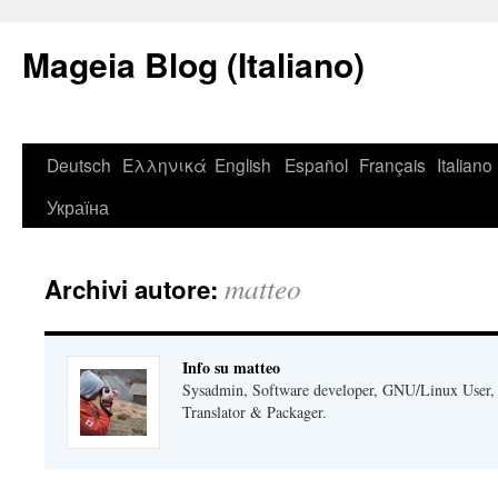
Mageia Blog (Italiano)
Deutsch
Ελληνικά
English
Español
Français
Italiano
Україна
matteo
Archivi autore:
Info su matteo
Sysadmin, Software developer, GNU/Linux User, 
Translator & Packager.