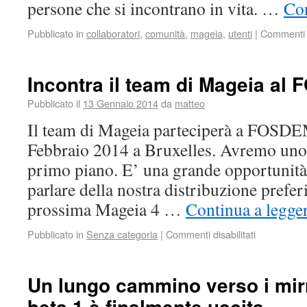
persone che si incontrano in vita. …
Con
Pubblicato in
collaboratori
,
comunità
,
mageia
,
utenti
|
Commenti d
Incontra il team di Mageia a
Pubblicato il
13 Gennaio 2014
da
matteo
Il team di Mageia parteciperà a FOSDEM
Febbraio 2014 a Bruxelles. Avremo uno s
primo piano. E’ una grande opportunità 
parlare della nostra distribuzione prefer
prossima Mageia 4 …
Continua a legge
Pubblicato in
Senza categoria
|
Commenti disabilitati
Un lungo cammino verso i mir
beta 1 è finalmente uscita