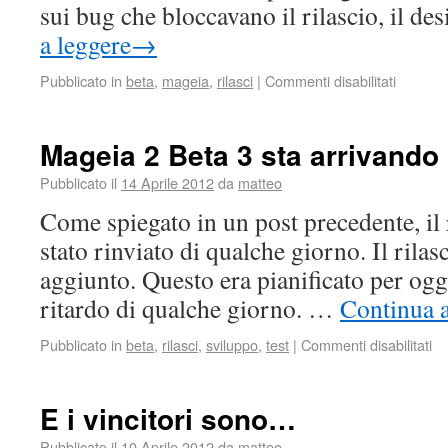
sui bug che bloccavano il rilascio, il de
a leggere
→
Pubblicato in
beta
,
mageia
,
rilasci
|
Commenti disabilitati
Mageia 2 Beta 3 sta arrivando
Pubblicato il
14 Aprile 2012
da
matteo
Come spiegato in un post precedente, il 
stato rinviato di qualche giorno. Il rilas
aggiunto. Questo era pianificato per ogg
ritardo di qualche giorno. …
Continua a
Pubblicato in
beta
,
rilasci
,
sviluppo
,
test
|
Commenti disabilitati
E i vincitori sono…
Pubblicato il
10 Aprile 2012
da
matteo