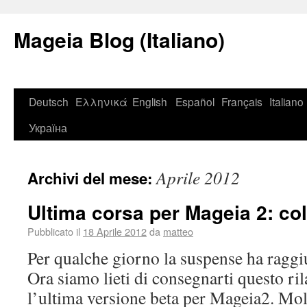
Mageia Blog (Italiano)
Deutsch
Ελληνικά
English
Español
Français
Italiano
Україна
Aprile 2012
Archivi del mese:
Ultima corsa per Mageia 2: col
Pubblicato il
18 Aprile 2012
da
matteo
Per qualche giorno la suspense ha raggi
Ora siamo lieti di consegnarti questo ril
l’ultima versione beta per Mageia2. Molt