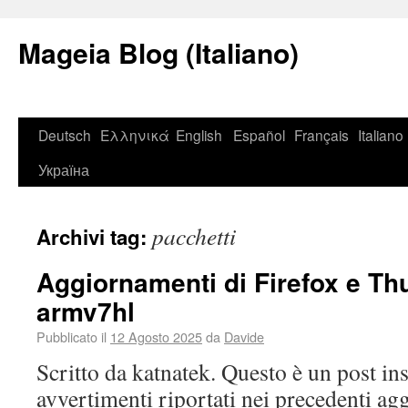
Mageia Blog (Italiano)
Deutsch
Ελληνικά
English
Español
Français
Italiano
Україна
pacchetti
Archivi tag:
Aggiornamenti di Firefox e Th
armv7hl
Pubblicato il
12 Agosto 2025
da
Davide
Scritto da katnatek. Questo è un post 
avvertimenti riportati nei precedenti