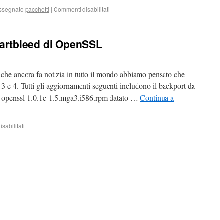
ssegnato
pacchetti
|
Commenti disabilitati
eartbleed di OpenSSL
he ancora fa notizia in tutto il mondo abbiamo pensato che
 3 e 4. Tutti gli aggiornamenti seguenti includono il backport da
ed openssl-1.0.1e-1.5.mga3.i586.rpm datato …
Continua a
sabilitati