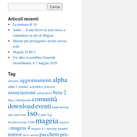
Articoli recenti
La potenza di 10
Aiuto… Il mio browser non riesce a
connettersi al sito di Mageia
Misure per proteggere i nostri servizi
web.
Mageia 10 RC1
Un’altra Assemblea Generale
straordinaria, il 7 maggio 2026
Tag
alpha
aggiornamenti
advisory
alpha 2
annunci
assemblea generale
associazione
beta 2
aufml
beta1
comunità
blog
collaboratori
download
eventi
fondi
hosting
iso
info
interviste
Linux Tag
mageia
localizzazione
LSM
mageia
mageia 4
3
mageia 6.1
meeting
membri
mirror
pacchetti
pre-
news
novità