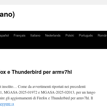
iano)
spañol
Français
Italiano
Nederlands
Polski
Português
Româ
fox e Thunderbird per armv7hl
st insolito… Come da avvertimenti riportati nei precedenti
1, MGASA-2025-01972 e MGASA-2025-02013, per un lungo
buire gli aggiornamenti di Firefox e Thunderbird per armv7hl. Il
leggere
→