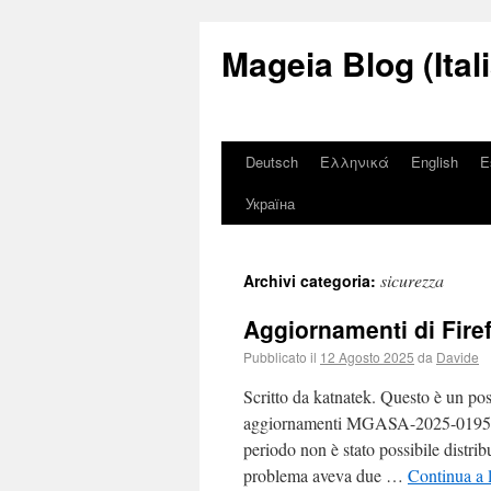
Mageia Blog (Ital
Deutsch
Ελληνικά
English
E
Україна
sicurezza
Archivi categoria:
Aggiornamenti di Fire
Pubblicato il
12 Agosto 2025
da
Davide
Scritto da katnatek. Questo è un po
aggiornamenti MGASA-2025-0195
periodo non è stato possibile distri
problema aveva due …
Continua a 