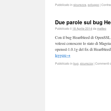
Pubblicato in
sicurezza
,
sviluppo
|
Contra
Due parole sul bug H
Pubblicato il
18 Aprile 2014
da
matteo
Con il bug Heartbleed di OpenSSL c
volessi conoscere lo stato di Mageia
openssl-1.0.1g del fix di Heartble
leggere
→
Pubblicato in
bug
,
sicurezza
|
Commenti di