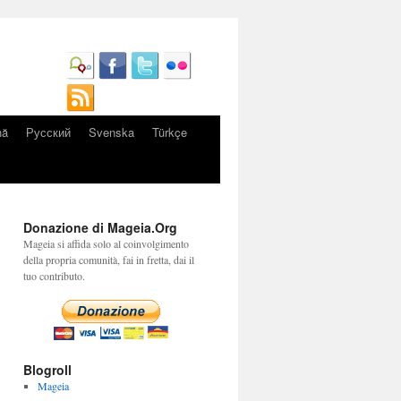
nă
Русский
Svenska
Türkçe
Donazione di Mageia.Org
Mageia si affida solo al coinvolgimento
della propria comunità, fai in fretta, dai il
tuo contributo.
Blogroll
Mageia