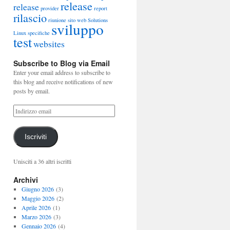
release
release
provider
report
rilascio
riunione
sito web
Solutions
sviluppo
Linux
specifiche
test
websites
Subscribe to Blog via Email
Enter your email address to subscribe to
this blog and receive notifications of new
posts by email.
Iscriviti
Unisciti a 36 altri iscritti
Archivi
Giugno 2026
(3)
Maggio 2026
(2)
Aprile 2026
(1)
Marzo 2026
(3)
Gennaio 2026
(4)