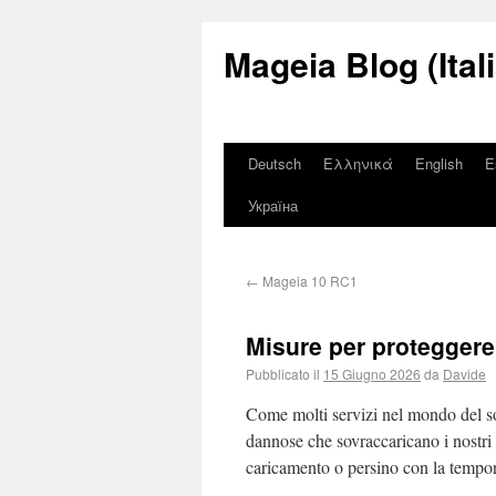
Mageia Blog (Ital
Deutsch
Ελληνικά
English
E
Україна
←
Mageia 10 RC1
Misure per proteggere 
Pubblicato il
15 Giugno 2026
da
Davide
Come molti servizi nel mondo del sof
dannose che sovraccaricano i nostri s
caricamento o persino con la tempora