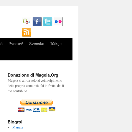
nă
Русский
Svenska
Türkçe
Donazione di Mageia.Org
Mageia si affida solo al coinvolgimento
della propria comunità, fai in fretta, dai il
tuo contributo.
Blogroll
Mageia