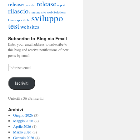
release
release
provider
report
rilascio
riunione
sito web
Solutions
sviluppo
Linux
specifiche
test
websites
Subscribe to Blog via Email
Enter your email address to subscribe to
this blog and receive notifications of new
posts by email.
Iscriviti
Unisciti a 36 altri iscritti
Archivi
Giugno 2026
(3)
Maggio 2026
(2)
Aprile 2026
(1)
Marzo 2026
(3)
Gennaio 2026
(4)