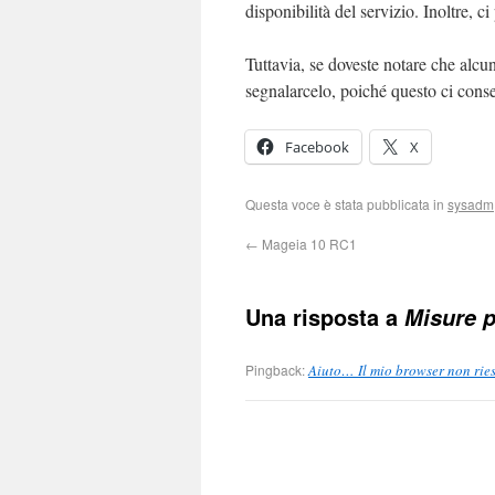
disponibilità del servizio. Inoltre, 
Tuttavia, se doveste notare che alcu
segnalarcelo, poiché questo ci consen
Facebook
X
Questa voce è stata pubblicata in
sysadm
←
Mageia 10 RC1
Una risposta a
Misure p
Pingback:
Aiuto… Il mio browser non ries