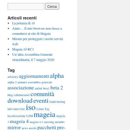
Articoli recenti
La potenza di 10
Aiuto… Il mio browser non riesce a
connettersi al sito di Mageia
Misure per proteggere i nostri servizi
web.
Mageia 10 RC1
Un’altra Assemblea Generale
straordinaria, il 7 maggio 2026
Tag
alpha
aggiornamenti
advisory
alpha 2
annunci
assemblea generale
associazione
beta 2
aufml
beta1
comunità
blog
collaboratori
download
eventi
fondi
hosting
iso
info
interviste
Linux Tag
mageia
localizzazione
LSM
mageia
mageia 4
3
mageia 6.1
meeting
membri
mirror
pacchetti
pre-
news
novità