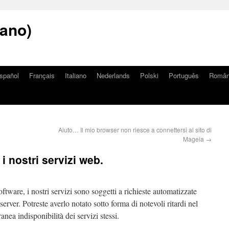
iano)
spañol
Français
Italiano
Nederlands
Polski
Português
Româ
Aiuto… Il mio browser non riesce a connettersi al sito di
Mageia
→
i nostri servizi web.
tware, i nostri servizi sono soggetti a richieste automatizzate
erver. Potreste averlo notato sotto forma di notevoli ritardi nel
nea indisponibilità dei servizi stessi.