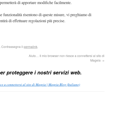
ci permetterà di apportare modifiche facilmente.
ne funzionalità risentono di queste misure, vi preghiamo di
tirà di effettuare regolazioni più precise.
. Contrassegna il
permalink
.
Aiuto… Il mio browser non riesce a connettersi al sito di
Mageia
→
er proteggere i nostri servizi web.
ce a connettersi al sito di Mageia | Mageia Blog (Italiano)