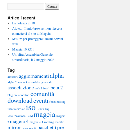
Articoli recenti
La potenza di 10
Aiuto… Il mio browser non riesce a
connettersi al sito di Mageia
Misure per proteggere i nostri servizi
web.
Mageia 10 RC1
Un’altra Assemblea Generale
straordinaria, il 7 maggio 2026
Tag
alpha
aggiornamenti
advisory
alpha 2
annunci
assemblea generale
associazione
beta 2
aufml
beta1
comunità
blog
collaboratori
download
eventi
fondi
hosting
iso
info
interviste
Linux Tag
mageia
localizzazione
LSM
mageia
mageia 4
3
mageia 6.1
meeting
membri
mirror
pacchetti
pre-
news
novità