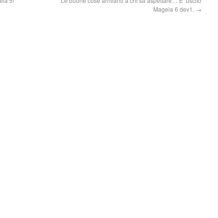
eia 5!
Le buone cose arrivano a chi sa aspettare… E’ uscito
Mageia 6 dev1.
→