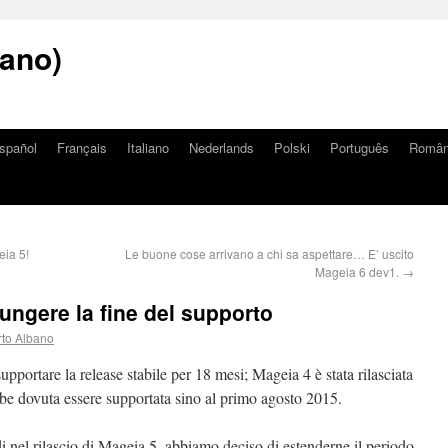
iano)
spañol
Français
Italiano
Nederlands
Polski
Português
Româ
eia 5!
Le buone cose arrivano a chi sa aspettare… E’ uscito
Mageia 6 dev1.
→
ungere la fine del supporto
to Albano
upportare la release stabile per 18 mesi; Mageia 4 è stata rilasciata
bbe dovuta essere supportata sino al primo agosto 2015.
di nel rilascio di Mageia 5, abbiamo deciso di estenderne il periodo