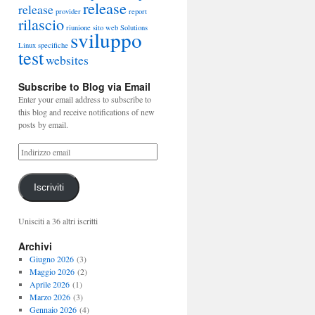
release
release
provider
report
rilascio
riunione
sito web
Solutions
sviluppo
Linux
specifiche
test
websites
Subscribe to Blog via Email
Enter your email address to subscribe to
this blog and receive notifications of new
posts by email.
Iscriviti
Unisciti a 36 altri iscritti
Archivi
Giugno 2026
(3)
Maggio 2026
(2)
Aprile 2026
(1)
Marzo 2026
(3)
Gennaio 2026
(4)