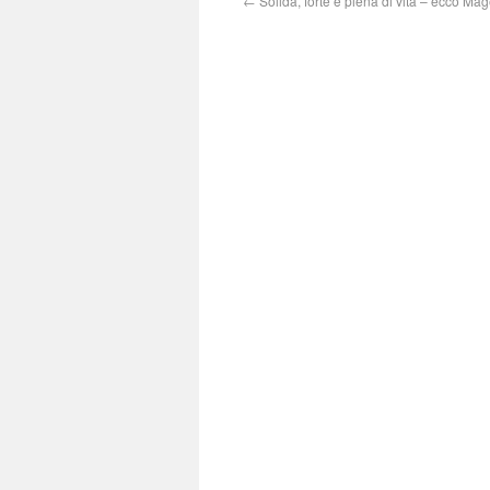
←
Solida, forte e piena di vita – ecco Mag