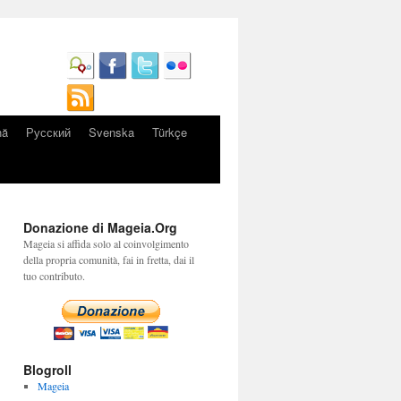
nă
Русский
Svenska
Türkçe
Donazione di Mageia.Org
Mageia si affida solo al coinvolgimento
della propria comunità, fai in fretta, dai il
tuo contributo.
Blogroll
Mageia