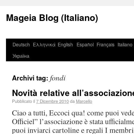
Mageia Blog (Italiano)
Deutsch
Ελληνικά
English
Español
Français
Italiano
Україна
fondi
Archivi tag:
Novità relative all’associazion
Pubblicato il
7 Dicembre 2010
da
Marcello
Ciao a tutti, Eccoci qua! come puoi vede
Officiel” l’associazione è stata ufficial
puoi inviarci cartoline e regali I membri