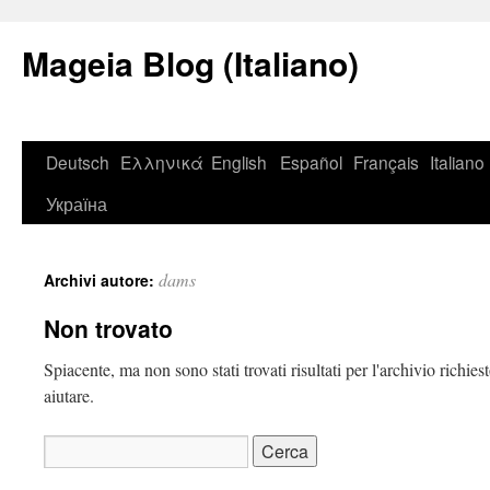
Mageia Blog (Italiano)
Deutsch
Ελληνικά
English
Español
Français
Italiano
Україна
dams
Archivi autore:
Non trovato
Spiacente, ma non sono stati trovati risultati per l'archivio richie
aiutare.