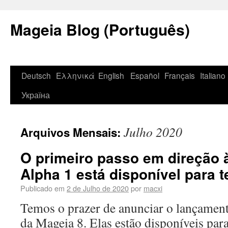
Mageia Blog (Português)
Deutsch
Ελληνικά
English
Español
Français
Italiano
Україна
Julho 2020
Arquivos Mensais:
O primeiro passo em direção 
Alpha 1 está disponível para t
Publicado em
2 de Julho de 2020
por
macxi
Temos o prazer de anunciar o lançament
da Mageia 8. Elas estão disponíveis para 