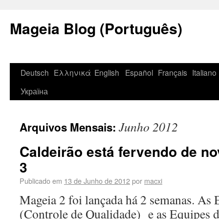
Mageia Blog (Português)
Deutsch
Ελληνικά
English
Español
Français
Italiano
Україна
Junho 2012
Arquivos Mensais:
Caldeirão está fervendo de no
3
Publicado em
13 de Junho de 2012
por
macxi
Mageia 2 foi lançada há 2 semanas. As
(Controle de Qualidade) e as Equipes d