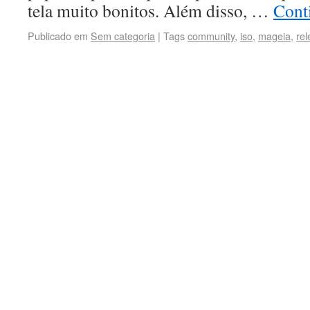
tela muito bonitos. Além disso, …
Conti
Publicado em
Sem categoria
|
Tags
community
,
iso
,
mageia
,
re