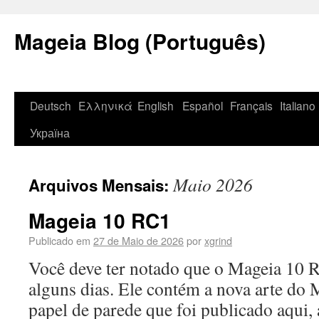
Mageia Blog (Português)
Deutsch
Ελληνικά
English
Español
Français
Italiano
Україна
Maio 2026
Arquivos Mensais:
Mageia 10 RC1
Publicado em
27 de Maio de 2026
por
xgrind
Você deve ter notado que o Mageia 10 R
alguns dias. Ele contém a nova arte do
papel de parede que foi publicado aqui,