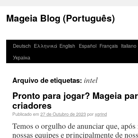
Mageia Blog (Português)
Deutsch
Ελληνικά
English
Español
Français
Italiano
Україна
intel
Arquivo de etiquetas:
Pronto para jogar? Mageia pa
criadores
Publicado em
27 de Outubro de 2023
por
xgrind
Temos o orgulho de anunciar que, após 
nossas equipes e principalmente de nos