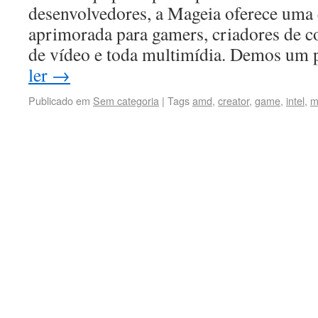
desenvolvedores, a Mageia oferece uma 
aprimorada para gamers, criadores de co
de vídeo e toda multimídia. Demos um
ler
→
Publicado em
Sem categoria
|
Tags
amd
,
creator
,
game
,
intel
,
m