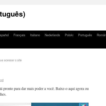
tuguês)
spañol
Français
Italiano
Nederlands
Polski
Português
Româ
e acessar o site
ind
tá pronto para dar mais poder a você. Baixe-o aqui agora ou
lhes.