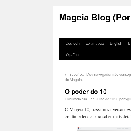
Mageia Blog (Por
Deutsch
Ελληνικά
English
E
Україна
←
Socorro… Meu navegador não consegu
do Mageia.
O poder do 10
Publicado em
3 de Julho de 2026
por
xgr
O Mageia 10, nossa nova versão, es
continue lendo para saber mais deta