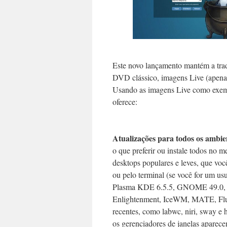
Este novo lançamento mantém a trad
DVD clássico, imagens Live (apenas p
Usando as imagens Live como exemp
oferece:
Atualizações para todos os ambie
o que preferir ou instale todos no
desktops populares e leves, que voc
ou pelo terminal (se você for um us
Plasma KDE 6.5.5, GNOME 49.0, 
Enlightenment, IceWM, MATE, Flu
recentes, como labwc, niri, sway e
os gerenciadores de janelas aparec