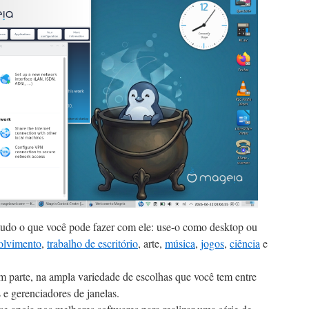
udo o que você pode fazer com ele: use-o como desktop ou
olvimento
,
trabalho de escritório
, arte,
música
,
jogos
,
ciência
e
m parte, na ampla variedade de escolhas que você tem entre
e gerenciadores de janelas.