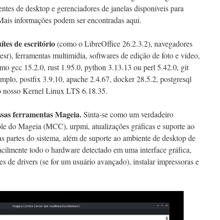
tes de desktop e gerenciadores de janelas disponíveis para
 Mais informações podem ser encontradas aqui.
ítes de escritório
(como o LibreOffice 26.2.3.2), navegadores
sr), ferramentas multimídia, softwares de edição de foto e vídeo,
o gcc 15.2.0, rust 1.95.0, python 3.13.13 ou perl 5.42.0, git
mplo, postfix 3.9.10, apache 2.4.67, docker 28.5.2, postgresql
o nosso Kernel Linux LTS 6.18.35.
ssas ferramentas Mageia.
Sinta-se como um verdadeiro
ole do Mageia (MCC), urpmi, atualizações gráficas e suporte ao
ias partes do sistema, além de suporte ao ambiente de desktop de
acilmente todo o hardware detectado em uma interface gráfica,
ões de drivers (se for um usuário avançado), instalar impressoras e