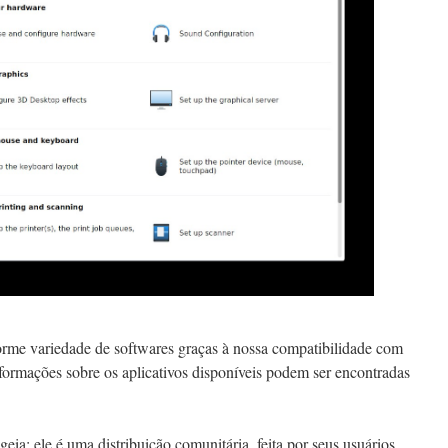
me variedade de softwares graças à nossa compatibilidade com
rmações sobre os aplicativos disponíveis podem ser encontradas
ia: ele é uma distribuição comunitária, feita por seus usuários.