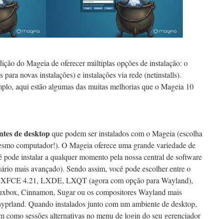
ição do Mageia de oferecer múltiplas opções de instalação: o
ara novas instalações) e instalações via rede (netinstalls).
lo, aqui estão algumas das muitas melhorias que o Mageia 10
ntes de desktop
que podem ser instalados com o Mageia (escolha
 mesmo computador!). O Mageia oferece uma grande variedade de
ê pode instalar a qualquer momento pela nossa central de software
uário mais avançado). Sendo assim, você pode escolher entre o
XFCE 4.21, LXDE, LXQT (agora com opção para Wayland),
xbox, Cinnamon, Sugar ou os compositores Wayland mais
 hyprland. Quando instalados junto com um ambiente de desktop,
em como sessões alternativas no menu de login do seu gerenciador