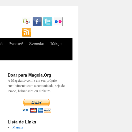
nă
Русский
Svenska
Türkçe
Doar para Mageia.Org
A Mageia só confia em seu próprio
envolvimento com a comunidade, seja de
tempo, habilidades ou dinheiro.
Lista de Links
Mageia