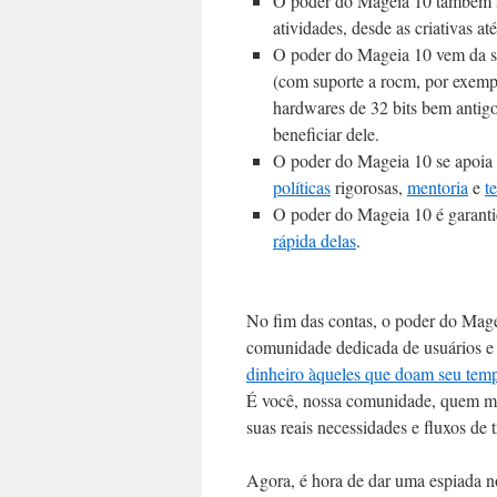
O poder do Mageia 10 também se
atividades, desde as criativas at
O poder do Mageia 10 vem da su
(com suporte a rocm, por exemp
hardwares de 32 bits bem antigo
beneficiar dele.
O poder do Mageia 10 se apoia 
políticas
rigorosas,
mentoria
e
t
O poder do Mageia 10 é garant
rápida delas
.
No fim das contas, o poder do Mag
comunidade dedicada de usuários e 
dinheiro àqueles que doam seu temp
É você, nossa comunidade, quem mol
suas reais necessidades e fluxos de 
Agora, é hora de dar uma espiada 