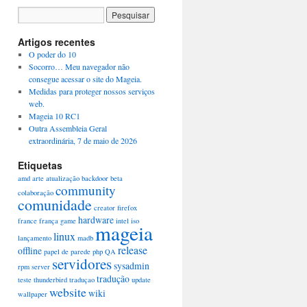
Artigos recentes
O poder do 10
Socorro… Meu navegador não
consegue acessar o site do Mageia.
Medidas para proteger nossos serviços
web.
Mageia 10 RC1
Outra Assembleia Geral
extraordinária, 7 de maio de 2026
Etiquetas
amd
arte
atualização
backdoor
beta
community
colaboração
comunidade
creator
firefox
hardware
france
frança
game
intel
iso
mageia
linux
lançamento
madb
release
offline
papel de parede
php
QA
servidores
sysadmin
rpm
server
tradução
teste
thunderbird
traduçao
update
website
wiki
wallpaper