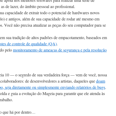
 apoia nos melhores softwares para realizar uma série de
é as de lazer, do âmbito pessoal ao profissional.
a capacidade de extrair todo o potencial de hardwares novos
lo) e antigos, além de sua capacidade de rodar até mesmo em
s. Você não precisa atualizar as peças do seu computador para se
em sua tradição de altos padrões de empacotamento, baseados em
estes de controle de qualidade (QA)
.
ido pelo
monitoramento de ameaças de segurança e pela resolução
eia 10 — o segredo de sua verdadeira força — vem de você, nossa
colaboradores: de desenvolvedores a artistas, daqueles que
doam
o, seja diretamente ou simplesmente enviando relatórios de bugs
.
da e guia a evolução do Mageia para garantir que ele atenda às
trabalho.
no que há por dentro…