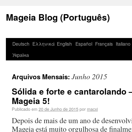
Mageia Blog (Português)
Deutsch
Ελληνικά
English
Español
Français
Italiano
Україна
Junho 2015
Arquivos Mensais:
Sólida e forte e cantarolando 
Mageia 5!
Publicado em
20 de Junho de 2015
por
macxi
Depois de mais de um ano de desenvol
Mageia está muito orgulhosa de finalmen